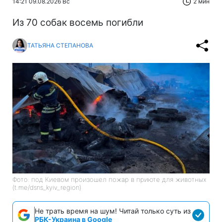
14:21 09.08.2026 Вс
2 мин
Из 70 собак восемь погибли
ТАТЬЯНА СТЕПАНОВА
Фото: под Киевом произошел пожар в приюте для животных
(t.me/dsns_kyiv_region)
Не трать время на шум! Читай только суть из
РБК-Украина в Google