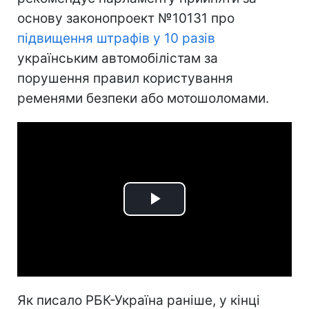
основу законопроект №10131 про
підвищення штрафів у 10 разів
українським автомобілістам за
порушення правил користування
ременями безпеки або мотошоломами.
Play
Video
Як писало РБК-Україна раніше, у кінці