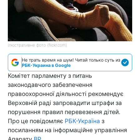
Ілюстративне фото (flickr.com)
Не трать время на шум! Читай только суть из
РБК-Украина в Google
Комітет парламенту з питань
законодавчого забезпечення
правоохоронної діяльності рекомендує
Верховній раді запровадити штрафи за
порушення правил перевезення дітей.
Про це повідомляє
РБК-Україна
з
посиланням на інформаційне управління
Апарату
ВР
.