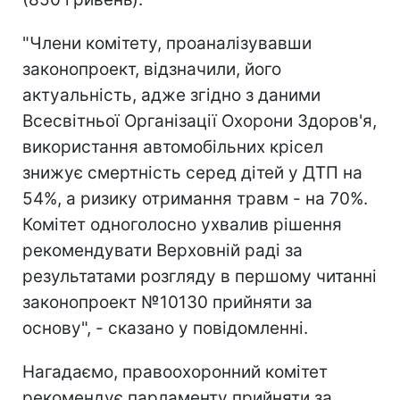
"Члени комітету, проаналізувавши
законопроект, відзначили, його
актуальність, адже згідно з даними
Всесвітньої Організації Охорони Здоров'я,
використання автомобільних крісел
знижує смертність серед дітей у ДТП на
54%, а ризику отримання травм - на 70%.
Комітет одноголосно ухвалив рішення
рекомендувати Верховній раді за
результатами розгляду в першому читанні
законопроект №10130 прийняти за
основу", - сказано у повідомленні.
Нагадаємо, правоохоронний комітет
рекомендує парламенту прийняти за