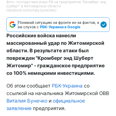
Фото: последствия атаки РФ на предприятие "Кромберг энд
Шуберт" в Житомирской области
(facebook.com/vitaliy.bunechko)
Понимай ситуацию на фронте из-за фактов, а
не слухов с
РБК-Украина в Google
Российские войска нанесли
массированный удар по Житомирской
области. В результате атаки был
поврежден "Кромберг энд Шуберт
Житомир" - гражданское предприятие
со 100% немецкими инвестициями.
Об этом сообщает
РБК-Украина
со
ссылкой на начальника Житомирской ОВВ
Виталия Бунечко
и
официальное
заявление
предприятия.