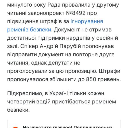
минулого року Рада провалила у другому
читанні законопроект №8492 про
підвищення штрафів за
ігнорування
ременів безпеки
. Документ не отримав
достатньої підтримки нардепів у сесійній
залі. Спікер Андрій Парубій пропонував
відправити документ на повторне друге
читання, однак депутати не
проголосували за цю пропозицію. Штрафи
пропонувалося збільшити до 850 гривень.
Підкреслимо, в Україні тільки кожен
четвертий водій пристібається ременем
безпеки.
Не упустите главное! Подпишитесь на