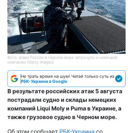
Фото: атаки России в Черном море затронули и немецкие
компании (Getty Images)
Не трать время на шум! Читай только суть из
РБК-Украина в Google
В результате российских атак 5 августа
пострадали судно и склады немецких
компаний Liqui Moly и Puma в Украине, а
также грузовое судно в Черном море.
Об этом сообщает
РБК-Украина
со