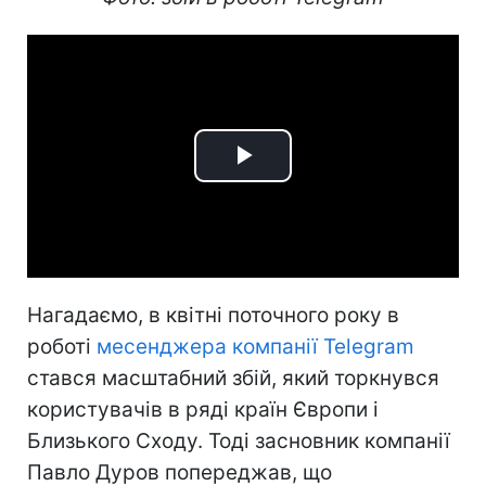
Play
Video
Нагадаємо, в квітні поточного року в
роботі
месенджера компанії Telegram
стався масштабний збій, який торкнувся
користувачів в ряді країн Європи і
Близького Сходу. Тоді засновник компанії
Павло Дуров попереджав, що