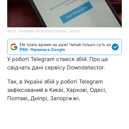
Фото: Telegram (flickr.com/Desiree Catani)
Не трать время на шум! Читай только суть из
РБК-Украина в Google
У роботі Telegram стався збій. Про це
свідчать дані сервісу Downdetector.
Так, в Україні збій у роботі Telegram
зафіксований в Києві, Харкові, Одесі,
Полтаві, Дніпрі, Запоріжжі.