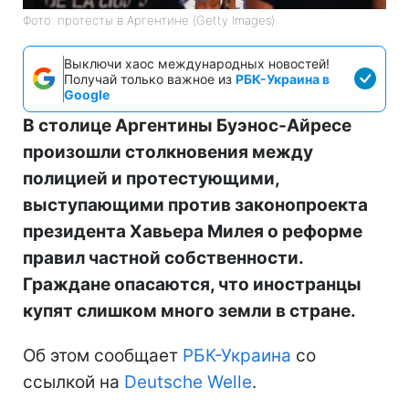
Фото: протесты в Аргентине (Getty Images)
Выключи хаос международных новостей!
Получай только важное из
РБК-Украина в
Google
В столице Аргентины Буэнос-Айресе
произошли столкновения между
полицией и протестующими,
выступающими против законопроекта
президента Хавьера Милея о реформе
правил частной собственности.
Граждане опасаются, что иностранцы
купят слишком много земли в стране.
Об этом сообщает
РБК-Украина
со
ссылкой на
Deutsche Welle
.