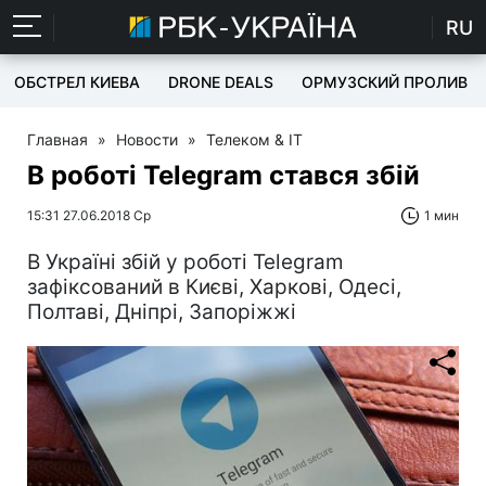
RU
ОБСТРЕЛ КИЕВА
DRONE DEALS
ОРМУЗСКИЙ ПРОЛИВ
Главная
»
Новости
»
Телеком & IT
В роботі Telegram стався збій
15:31 27.06.2018 Ср
1 мин
В Україні збій у роботі Telegram
зафіксований в Києві, Харкові, Одесі,
Полтаві, Дніпрі, Запоріжжі