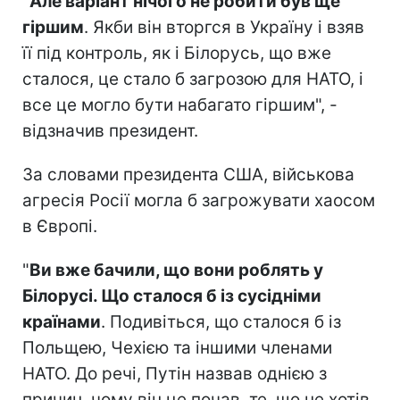
"
Але варіант нічого не робити був ще
гіршим
. Якби він вторгся в Україну і взяв
її під контроль, як і Білорусь, що вже
сталося, це стало б загрозою для НАТО, і
все це могло бути набагато гіршим", -
відзначив президент.
За словами президента США, військова
агресія Росії могла б загрожувати хаосом
в Європі.
"
Ви вже бачили, що вони роблять у
Білорусі. Що сталося б із сусідніми
країнами
. Подивіться, що сталося б із
Польщею, Чехією та іншими членами
НАТО. До речі, Путін назвав однією з
причин, чому він це почав, те, що не хотів,