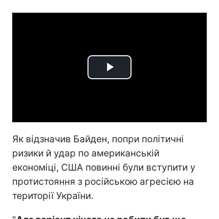
Play
Video
Як відзначив Байден, попри політичні
ризики й удар по американській
економіці, США повинні були вступити у
протистояння з російською агресією на
території України.