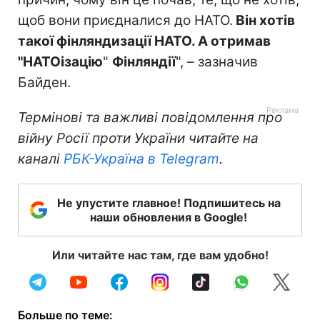
щоб вони приєдналися до НАТО.
Він хотів
такої фінляндизації НАТО. А отримав
"НАТОізацію
"
Фінляндії
", – зазначив
Байден.
Термінові та важливі повідомлення про
війну Росії проти України читайте на
каналі
РБК-Україна в Telegram
.
Не упустите главное! Подпишитесь на
наши обновления в Google!
Или читайте нас там, где вам удобно!
Больше по теме: