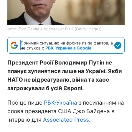
Фото: Джо Байден, президент США (Getty Images)
Понимай ситуацию на фронте из-за фактов, а
не слухов с
РБК-Украина в Google
Президент Росії Володимир Путін не
планує зупинятися лише на Україні. Якби
НАТО не відреагувало, війна та хаос
загрожували б усій Європі.
Про це пише
РБК-Україна
з посиланням на
слова президента США Джо Байдена в
інтерв'ю для
Associated Press
.