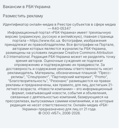
Вакансии в РБК-Украина
Разместить рекламу
Идентификатор онлайн-медиа в Реестре субъектов в сфере медиа
— R40-05347
Информационный портал «РБК-Украина» имеет трехязычную
версию (украинскую, русскую и английскую), главная страница
портала –
https://www.rbc.ua
. Фотографии, изображения
принадлежат их правообладателям. Все фотографии на Портале,
авторами которых являются журналисты РБК-Украина,
размещены на условиях лицензии Creative Commons Attribution
4.0 International. Редакция РБК-Украина может не разделять точку
зрения авторов. Оценочные суждения не подлежат
опровержению и подтверждению их правдивости. За
достоверность и содержание рекламы ответственность несет
рекламодатель. Материалы, обозначенные плашкой: "Пресс-
релизы", "Спецпроект", "Партнерский материал", "Promo",
"Благотворительность", "Резонанс" размещаются на правах
рекламы и предназначены, как правило, для лиц, достигших 21-
летнего возраста. «Новости компании» – это информационный
формат, охватывающий новости, события и объявления,
связанные с деятельностью компаний, базирующиеся на
прессрелизах, выпускаемых самими компаниями, и за которые
редакция не несет ответственности. Онлайн-медиа «РБК-
Украина» предназначено для лиц от 21 года.
© ООО «УБТ», 2006-2026.