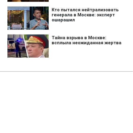
Главная
»
Новости
»
Война в Украине
Обманули семьи пленных: на
Киевщине разоблачили
многомиллионную схему
мошенничества
11:35 15.07.2025 Вт
2 мин