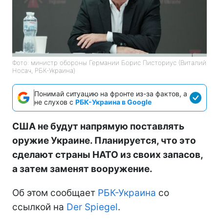
Фото: министр обороны Германии Борис Писториус (Виталий
Носач, РБК-Украина)
Понимай ситуацию на фронте из-за фактов, а
не слухов с
РБК-Украина в Google
США не будут напрямую поставлять
оружие Украине. Планируется, что это
сделают страны НАТО из своих запасов,
а затем заменят вооружение.
Об этом сообщает
РБК-Украина
со
ссылкой на
Der Spiegel
.