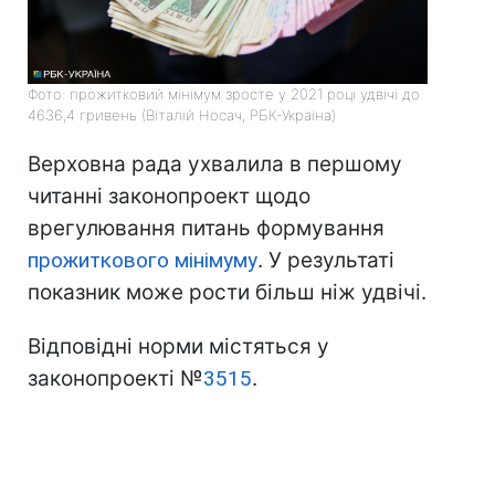
Фото: прожитковий мінімум зросте у 2021 році удвічі до
4636,4 гривень (Віталій Носач, РБК-Україна)
Верховна рада ухвалила в першому
читанні законопроект щодо
врегулювання питань формування
прожиткового мінімуму
. У результаті
показник може рости більш ніж удвічі.
Відповідні норми містяться у
законопроекті №
3515
.