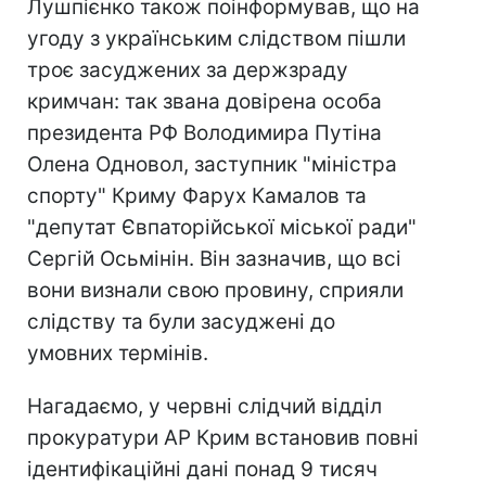
Лушпієнко також поінформував, що на
угоду з українським слідством пішли
троє засуджених за держзраду
кримчан: так звана довірена особа
президента РФ Володимира Путіна
Олена Одновол, заступник "міністра
спорту" Криму Фарух Камалов та
"депутат Євпаторійської міської ради"
Сергій Осьмінін. Він зазначив, що всі
вони визнали свою провину, сприяли
слідству та були засуджені до
умовних термінів.
Нагадаємо, у червні слідчий відділ
прокуратури АР Крим встановив повні
ідентифікаційні дані понад 9 тисяч