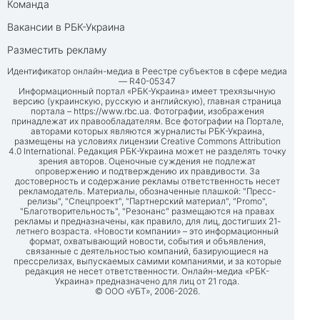
Команда
Вакансии в РБК-Украина
Разместить рекламу
Идентификатор онлайн-медиа в Реестре субъектов в сфере медиа
— R40-05347
Информационный портал «РБК-Украина» имеет трехязычную
версию (украинскую, русскую и английскую), главная страница
портала –
https://www.rbc.ua
. Фотографии, изображения
принадлежат их правообладателям. Все фотографии на Портале,
авторами которых являются журналисты РБК-Украина,
размещены на условиях лицензии Creative Commons Attribution
4.0 International. Редакция РБК-Украина может не разделять точку
зрения авторов. Оценочные суждения не подлежат
опровержению и подтверждению их правдивости. За
достоверность и содержание рекламы ответственность несет
рекламодатель. Материалы, обозначенные плашкой: "Пресс-
релизы", "Спецпроект", "Партнерский материал", "Promo",
"Благотворительность", "Резонанс" размещаются на правах
рекламы и предназначены, как правило, для лиц, достигших 21-
летнего возраста. «Новости компании» – это информационный
формат, охватывающий новости, события и объявления,
связанные с деятельностью компаний, базирующиеся на
прессрелизах, выпускаемых самими компаниями, и за которые
редакция не несет ответственности. Онлайн-медиа «РБК-
Украина» предназначено для лиц от 21 года.
© ООО «УБТ», 2006-2026.