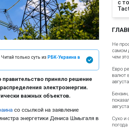
с т
Tact
ГЛАВ
Не про
самом 
чем эт
 Читай только суть из
РБК-Украина в
Евро ре
валют в
о правительство приняло решение
августа
 распределения электроэнергии.
Бензин,
тически важных объектов.
показа
августа
раина
со ссылкой на заявление
инистра энергетики Дениса Шмыгаля в
Сухо и 
погода 