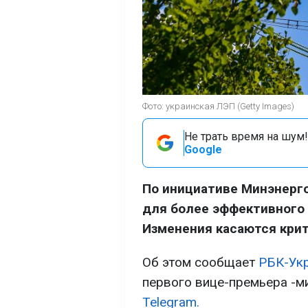
Фото: украинская ЛЭП (Getty Images)
Не трать время на шум!
Google
По инициативе Минэнерг
для более эффективного
Изменения касаются кри
Об этом сообщает
РБК-Ук
первого вице-премьера -м
Telegram.