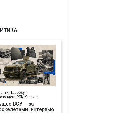
ИТИКА
тантин Широкун
спондент РБК-Украина
ущее ВСУ – за
оскелетами: интервью