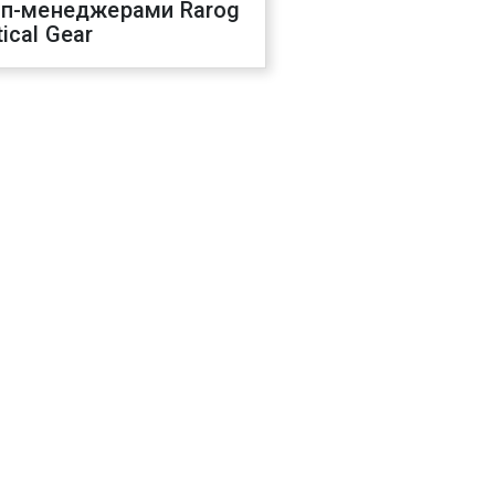
оп-менеджерами Rarog
ical Gear