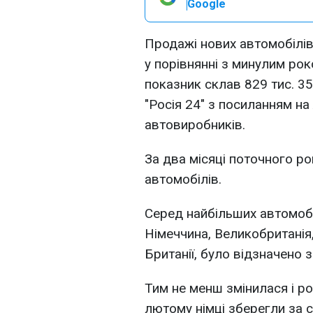
Google
Продажі нових автомобілів
у порівнянні з минулим ро
показник склав 829 тис. 3
"Росія 24" з посиланням н
автовиробників.
За два місяці поточного ро
автомобілів.
Серед найбільших автомобі
Німеччина, Великобританія, І
Британії, було відзначено 
Тим не менш змінилася і р
лютому німці зберегли за 