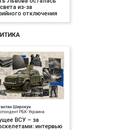
ть Львова осталась
 света из-за
рийного отключения
ИТИКА
тантин Широкун
спондент РБК-Украина
ущее ВСУ – за
оскелетами: интервью