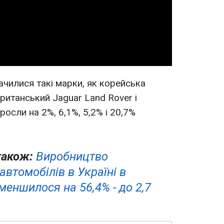
Video
чилися такі марки, як корейська
ританський Jaguar Land Rover і
осли на 2%, 6,1%, 5,2% і 20,7%
також:
Виробництво
автомобілів в Україні в
еншилося на 56,4% - до 2,7