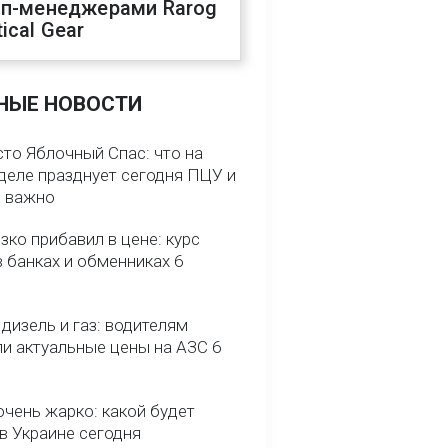
оп-менеджерами Rarog
ical Gear
НЫЕ НОВОСТИ
сто Яблочный Спас: что на
деле празднует сегодня ПЦУ и
о важно
зко прибавил в цене: курс
 банках и обменниках 6
 дизель и газ: водителям
ли актуальные цены на АЗС 6
очень жарко: какой будет
в Украине сегодня