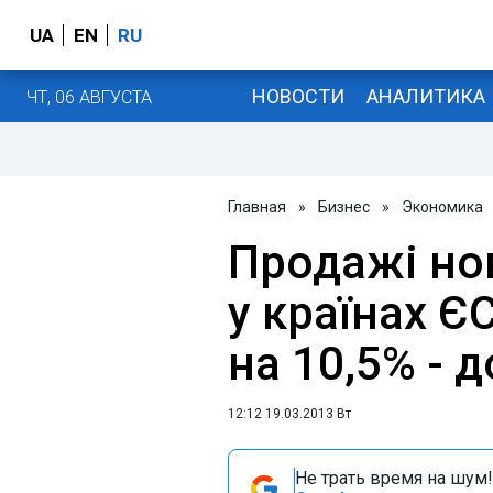
UA
EN
RU
НОВОСТИ
АНАЛИТИКА
ЧТ, 06 АВГУСТА
Главная
»
Бизнес
»
Экономика
Продажі но
у країнах Є
на 10,5% - д
12:12 19.03.2013 Вт
Не трать время на шум!