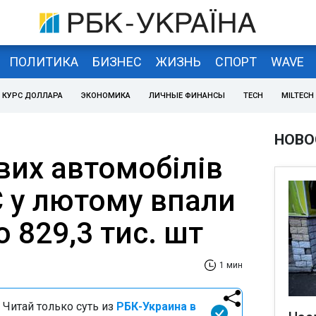
ПОЛИТИКА
БИЗНЕС
ЖИЗНЬ
СПОРТ
WAVE
КУРС ДОЛЛАРА
ЭКОНОМИКА
ЛИЧНЫЕ ФИНАНСЫ
TECH
MILTECH
НОВО
вих автомобілів
С у лютому впали
о 829,3 тис. шт
1 мин
 Читай только суть из
РБК-Украина в