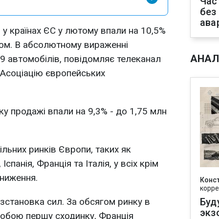
Час
без
ава
 у країнах ЄС у лютому впали на 10,5%
ком. В абсолютному вираженні
АНАЛ
59 автомобілів, повідомляє телеканал
а Асоціацію європейських
ку продажі впали на 9,3% - до 1,75 млн
льних ринків Європи, таких як
спанія, Франція та Італія, у всіх крім
зниження.
Конс
корре
озстановка сил. За обсягом ринку в
Буд
экз
собою першу сходинку, Франція