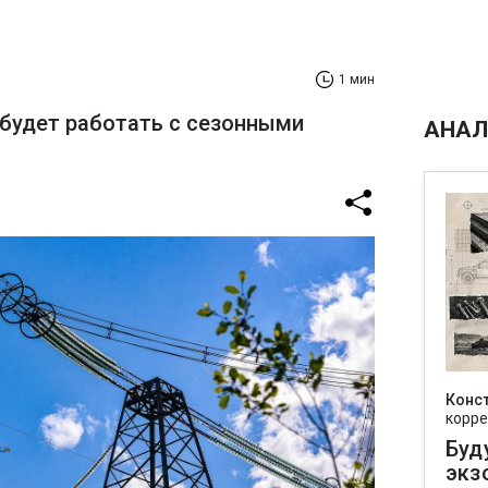
1 мин
будет работать с сезонными
АНАЛ
Конс
корре
Буд
экз