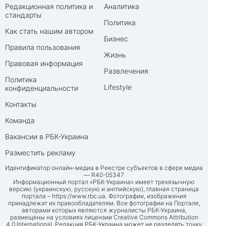
Редакционная политика и
Аналитика
стандарты
Политика
Как стать нашим автором
Бизнес
Правила пользования
Жизнь
Правовая информация
Развлечения
Политика
Lifestyle
конфиденциальности
Контакты
Команда
Вакансии в РБК-Украина
Разместить рекламу
Идентификатор онлайн-медиа в Реестре субъектов в сфере медиа
— R40-05347
Информационный портал «РБК-Украина» имеет трехязычную
версию (украинскую, русскую и английскую), главная страница
портала –
https://www.rbc.ua
. Фотографии, изображения
принадлежат их правообладателям. Все фотографии на Портале,
авторами которых являются журналисты РБК-Украина,
размещены на условиях лицензии Creative Commons Attribution
4.0 International. Редакция РБК-Украина может не разделять точку