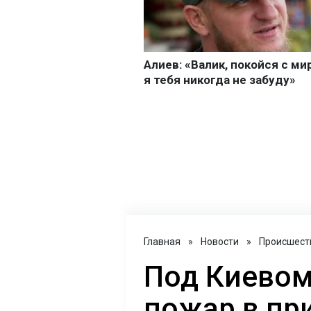
Главная
»
Новости
»
Происшест
Под Киево
пожар в пр