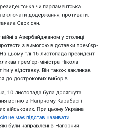
 президентська чи парламентська
а включати додержання, противаги,
заявив Саркісян.
 війні з Азербайджаном у столиці
 протести з вимогою відставки прем'єр-
 На цьому тлі 16 листопада президент
ликав прем'єр-міністра Нікола
іти у відставку. Він також закликав
ся до дострокових виборів.
а, 10 листопада була досягнута
ня вогню в Нагірному Карабасі і
их військових. При цьому Україна
сія не має підстав називати
 які були направлені в Нагорний