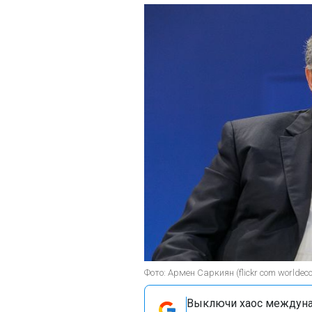
Фото: Армен Саркиян (flickr com worldec
Выключи хаос междуна