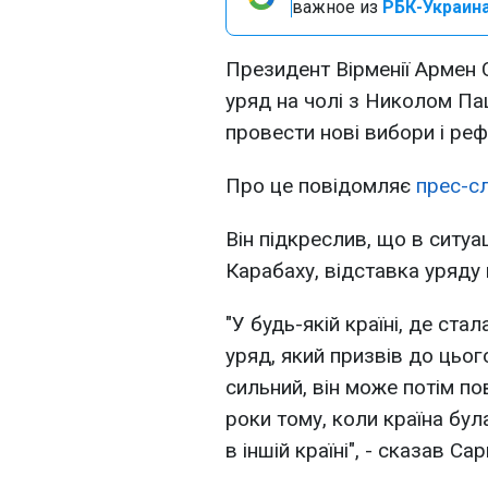
важное из
РБК-Украина
Президент Вірменії Армен 
уряд на чолі з Николом Па
провести нові вибори і реф
Про це повідомляє
прес-с
Він підкреслив, що в ситуа
Карабаху, відставка уряду
"У будь-якій країні, де ста
уряд, який призвів до цього
сильний, він може потім по
роки тому, коли країна бу
в іншій країні", - сказав Сар