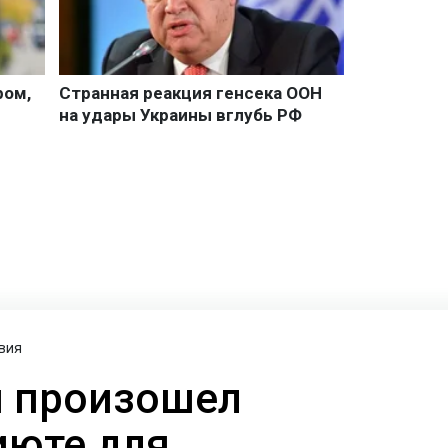
вия
м произошел
июте для