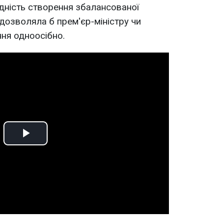
ідність створення збалансованої
е дозволяла б прем'єр-міністру чи
ня одноосібно.
Play
Video