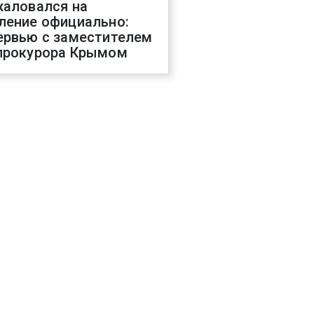
жаловался на
ление официально:
ервью с заместителем
прокурора Крымом