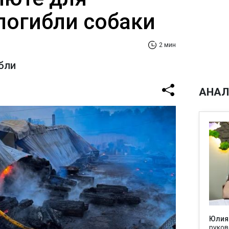
погибли собаки
2 мин
бли
АНАЛ
Юлия
руков