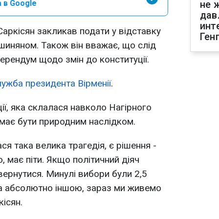
 в Google
не 
дав
инт
Саркісян закликав подати у відставку
Ген
шиняном. Також він вважає, що слід
ерендум щодо змін до конституції.
лужба президента Вірменії
.
ції, яка склалася навколо Нагірного
 має бути природним наслідком.
лася така велика трагедія, є рішення -
, має піти. Якщо політичний діяч
вернутися. Минулі вибори були 2,5
ла абсолютно іншою, зараз ми живемо
кісян.