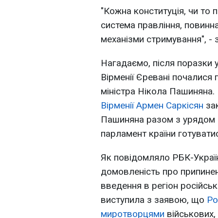
"Кожна конституція, чи то
система правління, повинн
механізми стримування", - 
Нагадаємо, після поразки у
Вірменії Єревані почалися
міністра Нікола Пашиняна.
Вірменії Армен Саркісян
зак
Пашиняна разом з урядом п
парламент країни готувати
Як повідомляло РБК-Україн
домовленість про припинен
введення в регіон російськ
виступила з заявою, що
Ро
миротворцями
військових,