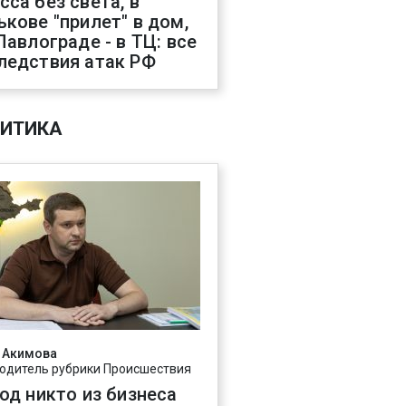
сса без света, в
ькове "прилет" в дом,
 Павлограде - в ТЦ: все
ледствия атак РФ
ИТИКА
 Акимова
одитель рубрики Происшествия
год никто из бизнеса