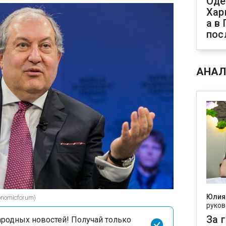
Оде
Хар
а в
пос
АНАЛ
Юлия
onomicforum)
руков
За 
родных новостей! Получай только