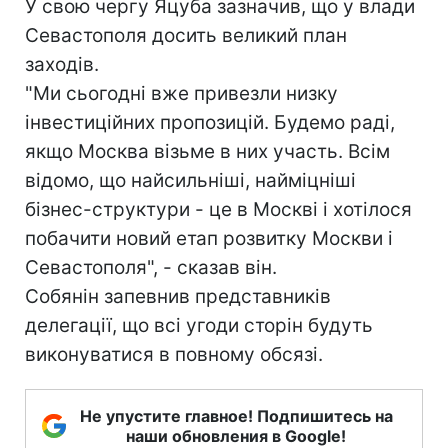
У свою чергу Яцуба зазначив, що у влади
Севастополя досить великий план
заходів.
"Ми сьогодні вже привезли низку
інвестиційних пропозицій. Будемо раді,
якщо Москва візьме в них участь. Всім
відомо, що найсильніші, найміцніші
бізнес-структури - це в Москві і хотілося
побачити новий етап розвитку Москви і
Севастополя", - сказав він.
Собянін запевнив представників
делегації, що всі угоди сторін будуть
виконуватися в повному обсязі.
Не упустите главное! Подпишитесь на
наши обновления в Google!