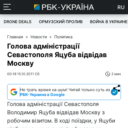
RU
DRONE DEALS
ОРМУЗСКИЙ ПРОЛИВ
ВОЙНА В УКРАИНЕ
Главная
»
Новости
»
Политика
Голова адміністрації
Севастополя Яцуба відвідав
Москву
00:18 15.10.2011 Сб
2 мин
Не трать время на шум! Читай только суть из
РБК-Украина в Google
Голова адміністрації Севастополя
Володимир Яцуба відвідав Москву з
робочим візитом. В ході поїздки, у Яцуби