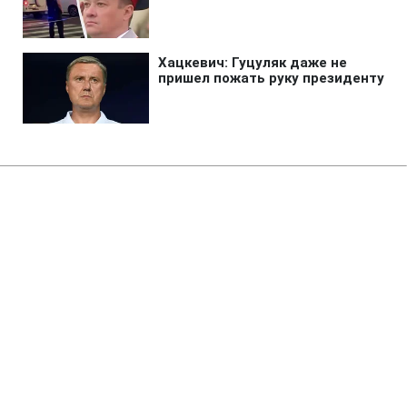
Главная
»
Бизнес
»
Финансы
Доллар свыше 45, евро
дорожает: курс валют в банках
и обменниках 10 августа
10:47 10.08.2026 Пн
3 мин
Как изменились курсы валют после
выходных?