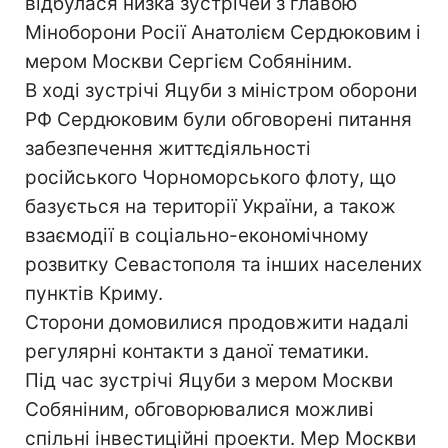
відбулася низка зустрічей з главою
Міноборони Росії Анатолієм Сердюковим і
мером Москви Сергієм Собяніним.
В ході зустрічі Яцуби з міністром оборони
РФ Сердюковим були обговорені питання
забезпечення життєдіяльності
російського Чорноморського флоту, що
базується на території України, а також
взаємодії в соціально-економічному
розвитку Севастополя та інших населених
пунктів Криму.
Сторони домовилися продовжити надалі
регулярні контакти з даної тематики.
Під час зустрічі Яцуби з мером Москви
Собяніним, обговорювалися можливі
спільні інвестиційні проекти. Мер Москви