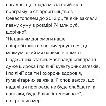
нагадав, що влада міста прийняла
програму із співробітництва з
Севастополем до 2013 р., "в якій заклали
певну суму в розмірі 74 млн руб.
щорічно".
"Наданням допомоги наше
співробітництво не вичерпується, це
мінімум, який ми бачимо в рамках
бюджетних статей. Насправді співпраця
дуже широка і по лінії культурних зв'язків,
і по лінії освіти і охорони здоров'я,
гуманітарних зв'язків. Я сподіваюся, що і
надалі ця програма не буде слабшати, а
навпаки, буде більш інтенсивною", -
підкреслив мер.