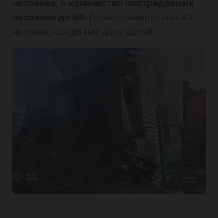
человека
, а
количество пострадавших
возросло до 58.
Госпитализированы 40
человек, среди них двое детей.
КГВА приводит данные о 63 пострадавших, Кличко сообщает о 65.
Число жертв в столице возросло до 5, пострадали 65 человек
. Среди пострадавших три ребенка, трое, 11 и 17 лет, сообщает КГВА.