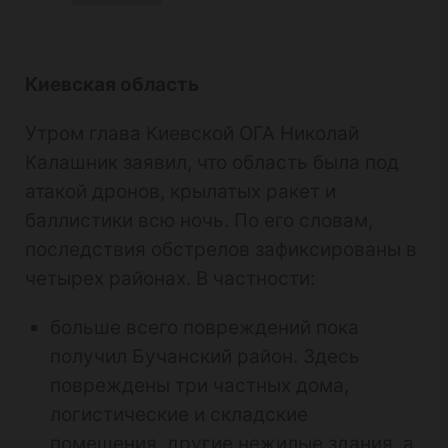
Обновлено в 09:45
В Киеве количество пострадавших перевалило за 60.
Обновлено в 11:45
Четыре человека погибли.
Киевская область
Утром глава Киевской ОГА Николай
Калашник заявил, что область была под
атакой дронов, крылатых ракет и
баллистики всю ночь. По его словам,
последствия обстрелов зафиксированы в
четырех районах. В частности:
больше всего повреждений пока
получил Бучанский район. Здесь
повреждены три частных дома,
логистические и складские
помещения, другие нежилые здания, а