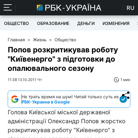
RU
ОБЩЕСТВО
ОБРАЗОВАНИЕ
ДЕНЬГИ
ИЗМЕНЕНИЯ
Главная
»
Жизнь
»
Общество
Попов розкритикував роботу
"Київенерго" з підготовки до
опалювального сезону
11:38 13.10.2011 Чт
1 мин
Не трать время на шум! Читай только суть из
РБК-Украина в Google
Голова Київської міської державної
адміністрації Олександр Попов жорстко
розкритикував роботу "Київенерго" з