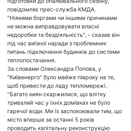
підготовки до опалювального сезону,
повідомляє прес-служба КМДА.
"Ніякими боргами чи іншими причинами
не можна виправдовувати власні
недоробки та бездіяльність", - сказав він
під час виїзної наради з проблемних
питань підключення будинків до системи
теплопостачання.
За словами Олександра Попова, у
"Київенерго" було майже півроку на те,
щоб привести до ладу тепломережі.
"Багато киян скаржилися, що влітку
тривалий час у їхніх домівках не було
гарячої води. Ми їх заспокоювали тим, що
місто вперше за останні 5 років
проводить капітальну реконструкцію