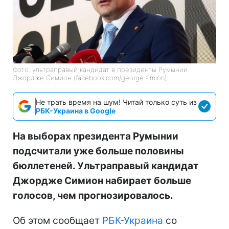
Фото: ультраправый кандидат в президенты Румынии
Джордже Симион (facebook.com/george.simion)
Не трать время на шум! Читай только суть из
РБК-Украина в Google
На выборах президента Румынии
подсчитали уже больше половины
бюллетеней. Ультраправый кандидат
Джордже Симион набирает больше
голосов, чем прогнозировалось.
Об этом сообщает
РБК-Украина
со