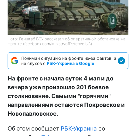
Фото: Генштаб ВСУ рассказал об оперативной обстановке на
фронте (facebook.com/MinistryofDefence.UA)
Понимай ситуацию на фронте из-за фактов, а
не слухов с
РБК-Украина в Google
На фронте с начала суток 4 мая и до
вечера уже произошло 201 боевое
столкновение. Самыми "горячими"
направлениями остаются Покровское и
Новопавловское.
Об этом сообщает
РБК-Украина
со