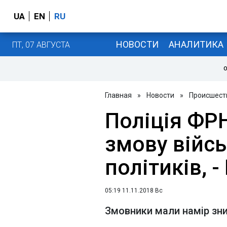
UA
EN
RU
НОВОСТИ
АНАЛИТИКА
ПТ, 07 АВГУСТА
О
Главная
»
Новости
»
Происшест
Поліція ФР
змову війс
політиків, -
05:19 11.11.2018 Вс
Змовники мали намір зни