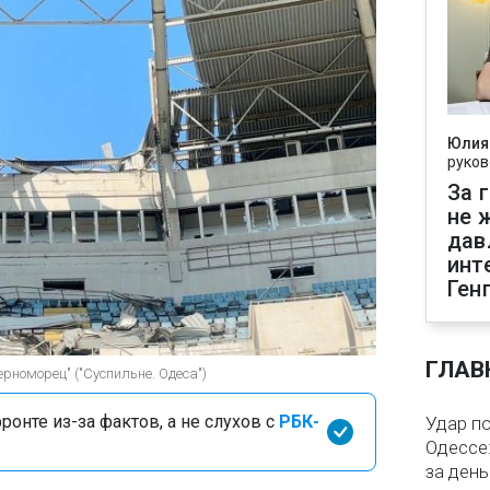
Юлия
руков
За 
не 
дав
инт
Ген
ГЛАВ
ерноморец" ("Суспильне. Одеса")
онте из-за фактов, а не слухов с
РБК-
Удар п
Одессе:
за ден