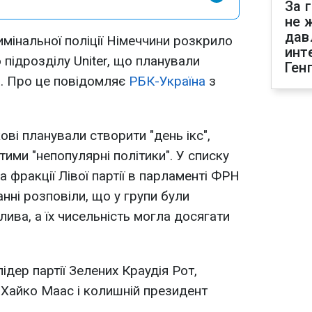
За 
не 
дав
мінальної поліції Німеччини розкрило
инт
о підрозділу Uniter, що планували
Ген
а. Про це повідомляє
РБК-Україна
з
ві планували створити "день ікс",
тими "непопулярні політики". У списку
 фракції Лівої партії в парламенті ФРН
нні розповіли, що у групи були
лива, а їх чисельність могла досягати
ідер партії Зелених Краудія Рот,
 Хайко Маас і колишній президент