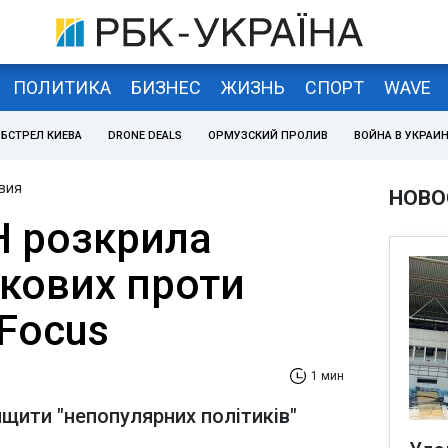
ПОЛИТИКА
БИЗНЕС
ЖИЗНЬ
СПОРТ
WAVE
БСТРЕЛ КИЕВА
DRONE DEALS
ОРМУЗСКИЙ ПРОЛИВ
ВОЙНА В УКРАИ
вия
НОВО
Н розкрила
ькових проти
 Focus
1 мин
щити "непопулярних політиків"