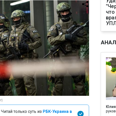
Уда
"Че
что
вра
УП
АНАЛ
t)
Юлия
 Читай только суть из
РБК-Украина в
руков