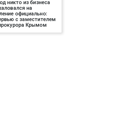
год никто из бизнеса
жаловался на
ление официально:
ервью с заместителем
прокурора Крымом