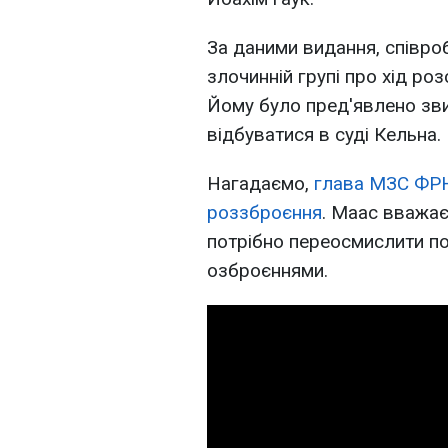
За даними видання, співро
злочинній групі про хід ро
Йому було пред'явлено зви
відбуватися в суді Кельна.
Нагадаємо,
глава МЗС ФРН
роззброєння
. Маас вважає
потрібно переосмислити п
озброєннями.