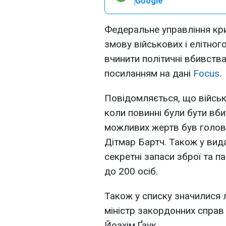
Google
Федеральне управління кри
змову військових і елітног
вчинити політичні вбивств
посиланням на дані
Focus
.
Повідомляється, що військо
коли повинні були бути вби
можливих жертв був голова
Дітмар Бартч. Також у вида
секретні запаси зброї та па
до 200 осіб.
Також у списку значилися л
міністр закордонних справ
Йоахім Ґаук.