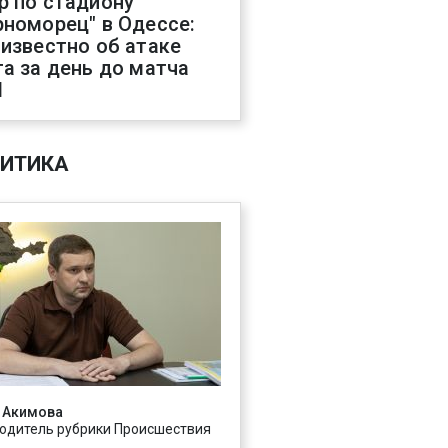
р по стадиону
рноморец" в Одессе:
 известно об атаке
га за день до матча
Л
ИТИКА
 Акимова
одитель рубрики Происшествия