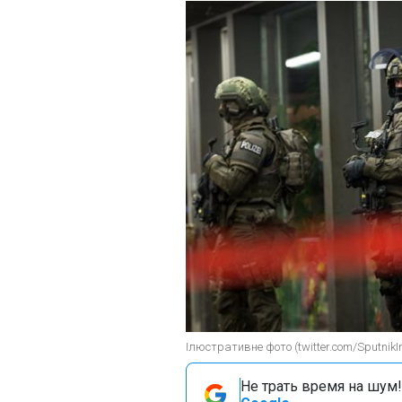
Ілюстративне фото (twitter.com/SputnikIn
Не трать время на шум!