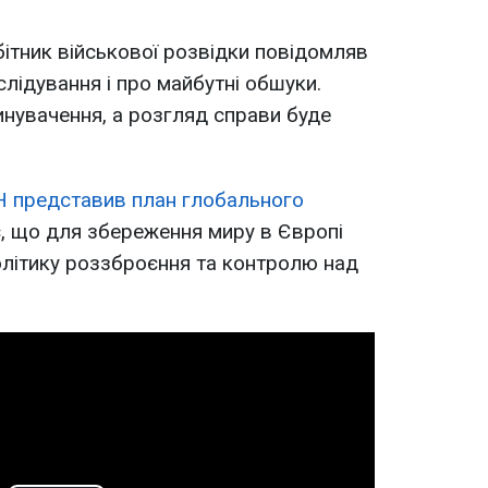
бітник військової розвідки повідомляв
зслідування і про майбутні обшуки.
нувачення, а розгляд справи буде
 представив план глобального
, що для збереження миру в Європі
олітику роззброєння та контролю над