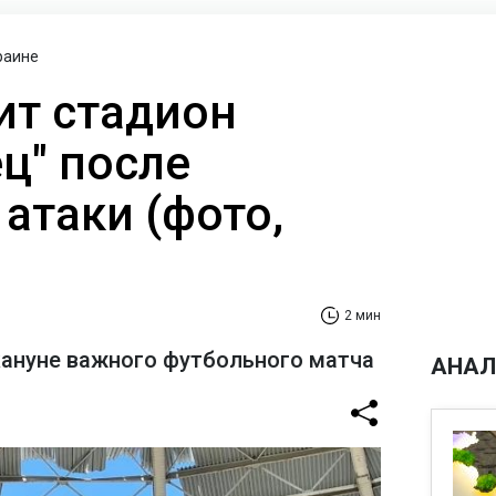
раине
ит стадион
ц" после
атаки (фото,
2 мин
кануне важного футбольного матча
АНАЛ