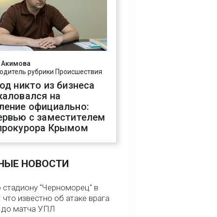
 Акимова
одитель рубрики Происшествия
год никто из бизнеса
жаловался на
ление официально:
ервью с заместителем
прокурора Крымом
НЫЕ НОВОСТИ
о стадиону "Черноморец" в
 что известно об атаке врага
ь до матча УПЛ