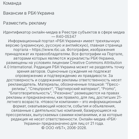
Команда
Вакансии в РБК-Украина
Разместить рекламу
Идентификатор онлайн-медиа в Реестре субъектов в сфере медиа
— R40-05347
Информационный портал «РБК-Украина» имеет трехязычную
версию (украинскую, русскую и английскую), главная страница
портала –
https://www.rbc.ua
. Фотографии, изображения
принадлежат их правообладателям. Все фотографии на Портале,
авторами которых являются журналисты РБК-Украина,
размещены на условиях лицензии Creative Commons Attribution
4.0 International. Редакция РБК-Украина может не разделять точку
зрения авторов. Оценочные суждения не подлежат
опровержению и подтверждению их правдивости. За
достоверность и содержание рекламы ответственность несет
рекламодатель. Материалы, обозначенные плашкой: "Пресс-
релизы", "Спецпроект", "Партнерский материал", "Promo",
"Благотворительность", "Резонанс" размещаются на правах
рекламы и предназначены, как правило, для лиц, достигших 21-
летнего возраста. «Новости компании» – это информационный
формат, охватывающий новости, события и объявления,
связанные с деятельностью компаний, базирующиеся на
прессрелизах, выпускаемых самими компаниями, и за которые
редакция не несет ответственности. Онлайн-медиа «РБК-
Украина» предназначено для лиц от 21 года.
© ООО «УБТ», 2006-2026.