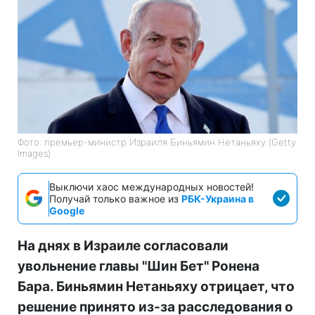
Фото: премьер-министр Израиля Биньямин Нетаньяху (Getty
Images)
Выключи хаос международных новостей!
Получай только важное из
РБК-Украина в
Google
На днях в Израиле согласовали
увольнение главы "Шин Бет" Ронена
Бара. Биньямин Нетаньяху отрицает, что
решение принято из-за расследования о