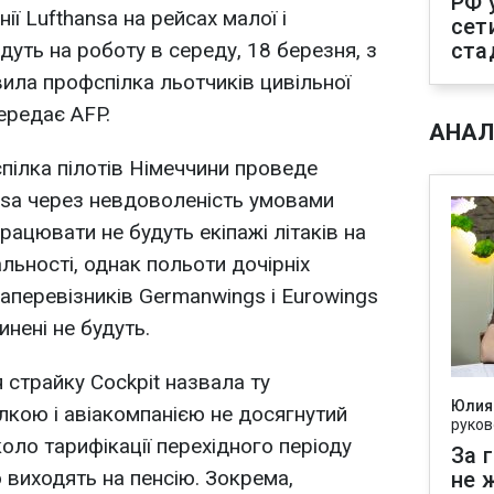
РФ 
ії Lufthansa на рейсах малої і
сет
дуть на роботу в середу, 18 березня, з
ста
вила профспілка льотчиків цивільної
передає AFP.
АНАЛ
ілка пілотів Німеччини проведе
ansa через невдоволеність умовами
рацювати не будуть екіпажі літаків на
альності, однак польоти дочірніх
іаперевізників Germanwings і Eurowings
инені не будуть.
страйку Cockpit назвала ту
Юлия
лкою і авіакомпанією не досягнутий
руков
оло тарифікації перехідного періоду
За 
о виходять на пенсію. Зокрема,
не 