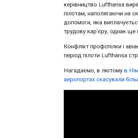
керівництво Lufthansa вир
пілотам, наполягаючи на с
допомоги, яка виплачуєтьс
трудову кар'єру, однак ще 
Конфлікт профспілки і авіак
період пілоти Lufthansa ст
Нагадаємо, в лютому
в Ні
аеропортах скасували біль