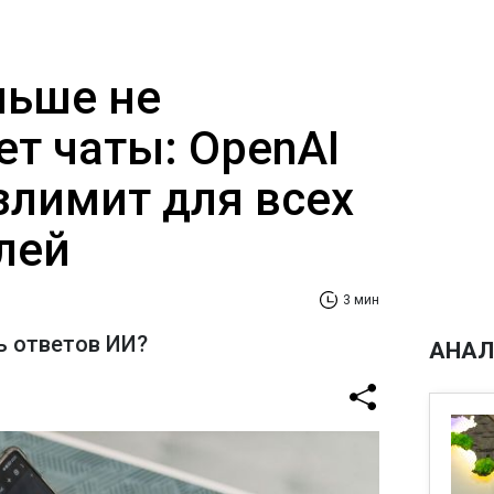
льше не
ет чаты: OpenAI
злимит для всех
лей
3 мин
ь ответов ИИ?
АНАЛ