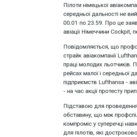
Пілоти німецької авіакомпан
середньої дальності не вий
00.01 по 23.59. Про це зая
авіації Німеччини Cockpit, 
Повідомляється, що профсп
страйк авіакомпанії Lufth
праці молодих льотчиків. П
рейсах малої і середньої д
підприємств Lufthansa - ав
- на час акції протесту прип
Підставою для проведення 
обставину, що між профспі
компроміс у суперечці навк
для пілотів, які достроков