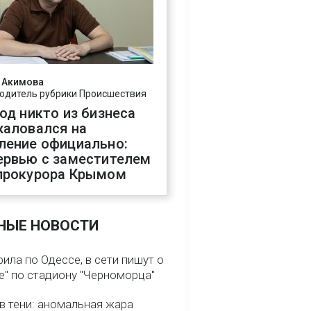
 Акимова
одитель рубрики Происшествия
год никто из бизнеса
жаловался на
ление официально:
ервью с заместителем
прокурора Крымом
НЫЕ НОВОСТИ
ила по Одессе, в сети пишут о
е" по стадиону "Черноморца"
в тени: аномальная жара