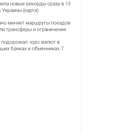
ила новые рекорды сразу в 13
 Украины (карта)
чно меняет маршруты поездов:
ели трансферы и ограничения
 подорожал: курс валют в
йших банках и обменниках 7