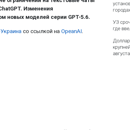
не ограничений на текстовые чаты
установ
ChatGPT. Изменения
городах
м новых моделей серии GPT-5.6.
УЗ сро
где вв
-Украина
со ссылкой на
OpeanAI
.
Доллар
крупне
августа