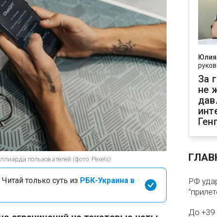
Юлия
руков
За 
не 
дав
инт
Ген
ГЛАВ
ллиарда пользователей (фото: Pexels)
 Читай только суть из
РБК-Украина в
РФ удар
"прилет
До +39 