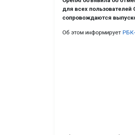
OpenAI объявила об отме
для всех пользователей 
сопровождаются выпуско
Об этом информирует
РБК