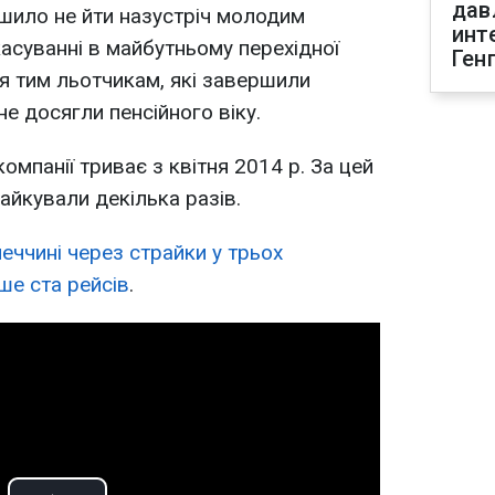
дав
ішило не йти назустріч молодим
инт
касуванні в майбутньому перехідної
Ген
я тим льотчикам, які завершили
не досягли пенсійного віку.
омпанії триває з квітня 2014 р. За цей
райкували декілька разів.
меччині через страйки у трьох
ше ста рейсів
.