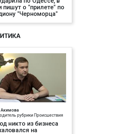
ударила по Одессе, в
и пишут о "прилете" по
диону "Черноморца"
ИТИКА
 Акимова
одитель рубрики Происшествия
год никто из бизнеса
жаловался на