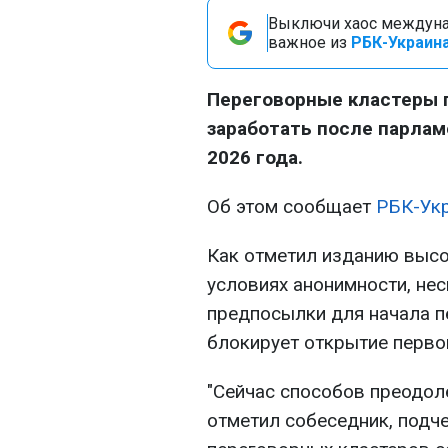
Выключи хаос междуна
важное из
РБК-Украина
Переговорные кластеры 
заработать после парлам
2026 года.
Об этом сообщает
РБК-Ук
Как отметил изданию выс
условиях анонимности, нес
предпосылки для начала п
блокирует открытие перво
"Сейчас способов преодоле
отметил собеседник, подче