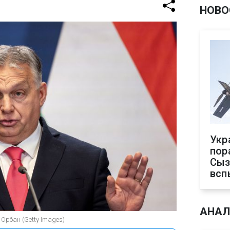
НОВО
Укр
пор
Сыз
всп
АНАЛ
Орбан (Getty Images)