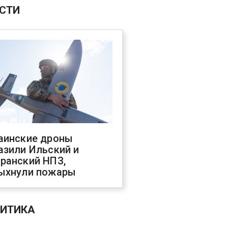
СТИ
аинские дроны
азили Ильский и
ранский НПЗ,
ыхнули пожары
ИТИКА