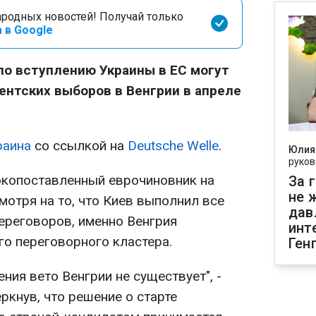
родных новостей! Получай только
 в Google
по вступлению Украины в ЕС могут
ентских выборов в Венгрии в апреле
раина
со ссылкой на
Deutsche Welle
.
Юлия
руков
окопоставленный еврочиновник на
За 
не 
мотря на то, что Киев выполнил все
дав
ереговоров, именно Венгрия
инт
го переговорного кластера.
Ген
ния вето Венгрии не существует", -
ркнув, что решение о старте