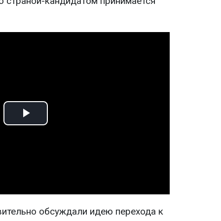
о страной-кандидатом принимается
Play
Video
твительно обсуждали идею перехода к