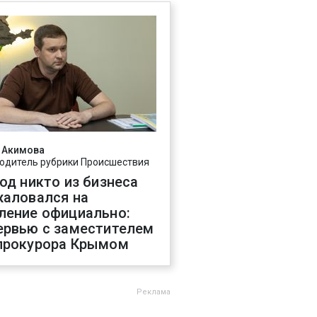
 Акимова
одитель рубрики Происшествия
год никто из бизнеса
жаловался на
ление официально:
ервью с заместителем
прокурора Крымом