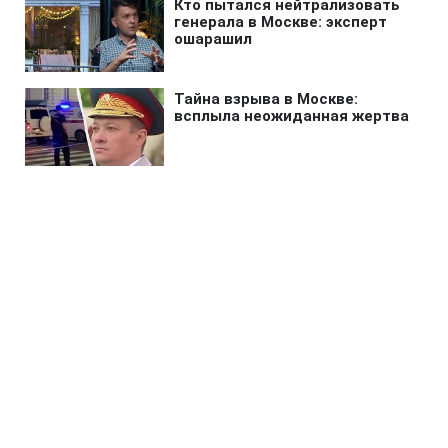
Главная
»
Бизнес
»
Tech
Ученые предложили новое
объяснение реальности:
резонансное исследование
отозвали
19:12 06.08.2026 Чт
2 мин