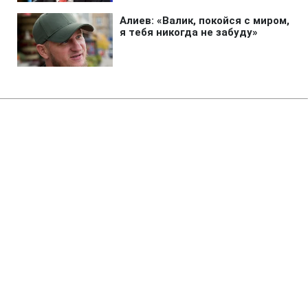
Главная
»
Бизнес
»
Энергетика
Запуск Червоноградской ЦОФ
под угрозой: нардеп раскрыл
детали конфликта
11:19 09.08.2026 Вс
2 мин
Дальнейшее будущее фабрики оказалось
под угрозой
СЕРГЕЙ НОВИКОВ