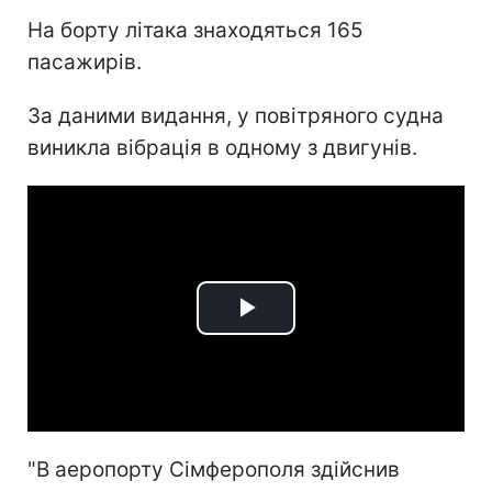
На борту літака знаходяться 165
пасажирів.
За даними видання, у повітряного судна
виникла вібрація в одному з двигунів.
Play
Video
"В аеропорту Сімферополя здійснив