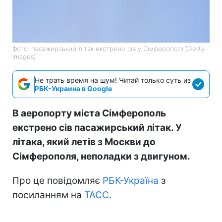
Фото: пасажирський літак екстрено сів у Сімферополі (Getty
Images)
Не трать время на шум! Читай только суть из
РБК-Украина в Google
В аеропорту міста Сімферополь
екстрено сів пасажирський літак. У
літака, який летів з Москви до
Сімферополя, неполадки з двигуном.
Про це повідомляє
РБК-Україна
з
посиланням на
ТАСС
.