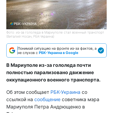
Фото: из-за гололеда в Мариуполе стал военный транспорт
(Виталий Носач, РБК-Украина)
Понимай ситуацию на фронте из-за фактов, а
не слухов с
РБК-Украина в Google
В Мариуполе из-за гололеда почти
полностью парализовано движение
оккупационного военного транспорта.
Об этом сообщает
РБК-Украина
со
ссылкой на
сообщение
советника мэра
Мариуполя Петра Андрющенко в