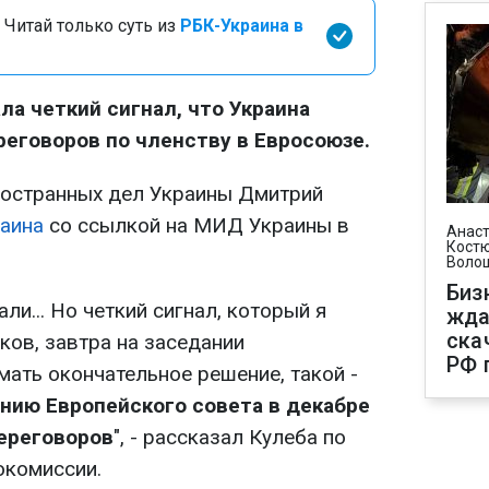
 Читай только суть из
РБК-Украина в
ла четкий сигнал, что Украина
еговоров по членству в Евросоюзе.
ностранных дел Украины Дмитрий
аина
со ссылкой на МИД Украины в
Анаст
Костю
Воло
Биз
али... Но четкий сигнал, который я
жда
ска
ков, завтра на заседании
РФ 
мать окончательное решение, такой -
нию Европейского совета в декабре
переговоров
", - рассказал Кулеба по
окомиссии.