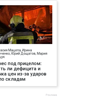
асия Мацепа, Ирина
ченко, Юрий Дощатов, Мария
щук
нес под прицелом:
ть ли дефицита и
чка цен из-за ударов
по складам