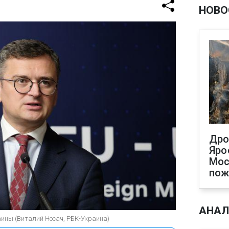
НОВО
Дро
Яро
Мос
пож
АНАЛ
ины (Виталий Носач, РБК-Украина)