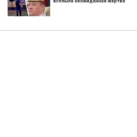
Главная
»
Новости
»
Происшествия
Корректировала ракетные
удары по Николаеву. СБУ
разоблачила сеть агентов
10:35 07.03.2025 Пт
2 мин
СЕРГЕЙ ПЫШКИН