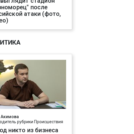
 выглядит стадион
рноморец" после
сийской атаки (фото,
ео)
ИТИКА
 Акимова
одитель рубрики Происшествия
год никто из бизнеса