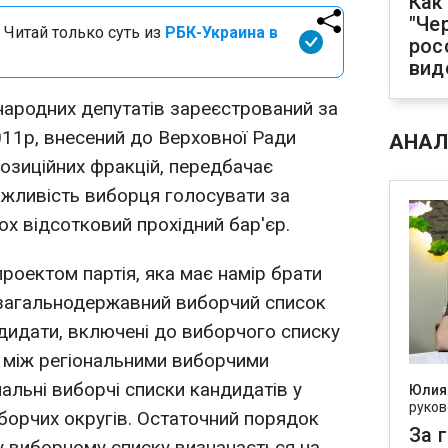
Как
"Че
 Читай только суть из
РБК-Украина в
рос
вид
народних депутатів зареєстрований за
11р, внесений до Верховної Ради
АНАЛ
позиційних фракцій, передбачає
можливість виборця голосувати за
ох відсотковий прохідний бар'єр.
опроектом партія, яка має намір брати
 загальнодержавний виборчий список
ндидати, включені до виборчого списку
ю між регіональними виборчими
альні виборчі списки кандидатів у
Юлия
руков
борчих округів. Остаточний порядок
За 
у виборчому списку визначається на