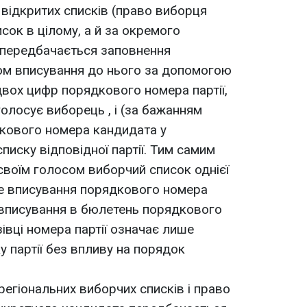
 відкритих списків (право виборця
исок в цілому, а й за окремого
 передбачається заповнення
м вписування до нього за допомогою
вох цифр порядкового номера партії,
голосує виборець , і (за бажанням
кового номера кандидата у
иску відповідної партії. Тим самим
своїм голосом виборчий список однієї
 не вписування порядкового номера
е вписування в бюлетень порядкового
івці номера партії означає лише
у партії без впливу на порядок
егіональних виборчих списків і право