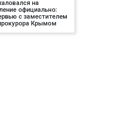
жаловался на
ление официально:
ервью с заместителем
прокурора Крымом