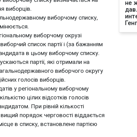
не 
ня виборців.
дав
инт
альнодержавному виборчому списку,
Ген
змінюється.
гіональному виборчому окрузі
виборчий список партії і (за бажанням
андидата в цьому виборчому списку.
скаються партії, які отримали на
загальнодержавного виборчого округу
ійсних голосів виборців.
датів у регіональному виборчому
кількістю цілих відсотків голосів
ндидатом. При рівній кількості
в вищий порядок черговості віддається
місце в списку, встановлене партією