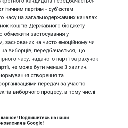
онкретного кандидата передбачається
літичним партіям - суб'єктам
го часу на загальнодержавних каналах
хунок коштів Державного бюджету
ю обмежити застосування у
м, заснованих на чисто емоційному чи
і на виборців, передбачається, що
рного часу, наданого партії за рахунок
ртії, не може бути менше 3 хвилин.
нормування створення та
організаціями передач за участю
'єктів виборчого процесу, в тому числі
главное! Подпишитесь на наши
новления в Google!