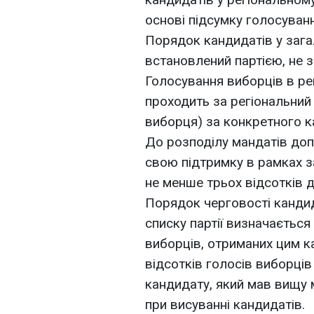
основі підсумку голосуван
Порядок кандидатів у заг
встановлений партією, не 
Голосування виборців в ре
проходить за регіональний 
виборця) за конкретного к
До розподілу мандатів допу
свою підтримку в рамках 
не менше трьох відсотків д
Порядок черговості канди
списку партії визначається 
виборців, отриманих цим ка
відсотків голосів виборці
кандидату, який мав вищу 
при висуванні кандидатів.