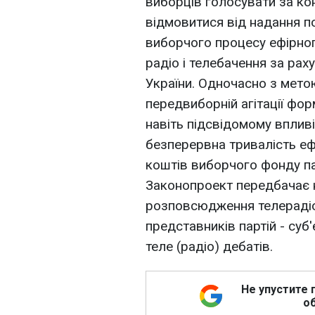
виборців голосувати за к
відмовитися від надання по
виборчого процесу ефірно
радіо і телебачення за ра
України. Одночасно з мето
передвиборній агітації фор
навіть підсвідомому вплив
безперервна тривалість ефі
коштів виборчого фонду па
Законопроект передбачає 
розповсюдження телерадіо
представників партій - суб
теле (радіо) дебатів.
Не упустите 
об