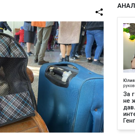
АНАЛ
Юлия
руков
За 
не 
дав
инт
Ген