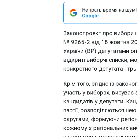
Не трать время на шум!
Google
Законопроект про вибори 
№ 9265-2 від 18 жовтня 20
України (ВР) депутатами о
відкриті виборчі списки, 
конкретного депутата і трь
Крім того, згідно із закон
участь у виборах, висуває
кандидатів у депутати. Ка
партії, розподіляються не
округами, формуючи регіон
кожному з регіональних ви
кандидатів у регіональном