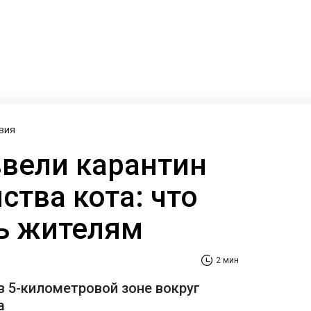
вия
ввели карантин
ства кота: что
ь жителям
2 мин
в 5-километровой зоне вокруг
а