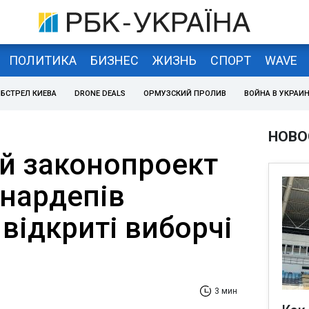
ПОЛИТИКА
БИЗНЕС
ЖИЗНЬ
СПОРТ
WAVE
БСТРЕЛ КИЕВА
DRONE DEALS
ОРМУЗСКИЙ ПРОЛИВ
ВОЙНА В УКРАИ
НОВО
й законопроект
 нардепів
відкриті виборчі
3 мин