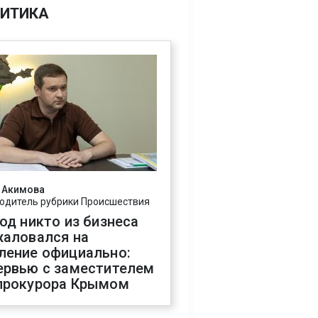
ИТИКА
 Акимова
одитель рубрики Происшествия
год никто из бизнеса
жаловался на
ление официально:
ервью с заместителем
прокурора Крымом