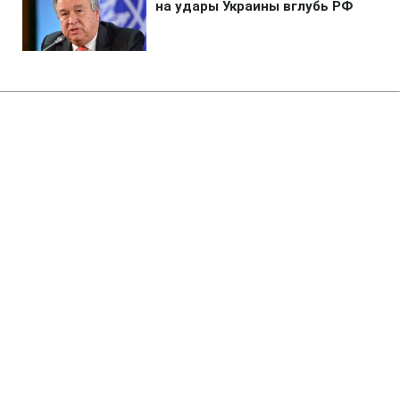
Главная
»
Бизнес
»
Энергетика
Сербия выделит 2 млн евро для
поддержки энергетики
Украины, - Зеленский
19:09 08.08.2026 Сб
1 мин
Сербия также присоединится к
восстановлению одного из пострадавших
городов Украины
ВАЛЕРИЯ АБАБИНА