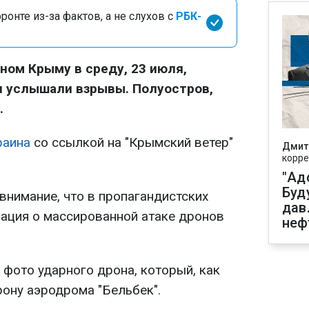
онте из-за фактов, а не слухов с
РБК-
ном Крыму в среду, 23 июля,
 услышали взрывы. Полуостров,
.
раина
со ссылкой на "Крымский ветер"
Дмит
корре
"Ад
Буд
внимание, что в пропагандистских
дав
ация о массированной атаке дронов
неф
 фото ударного дрона, который, как
рону аэродрома "Бельбек".