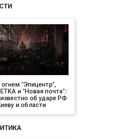
СТИ
 огнем "Эпицентр",
ETKA и "Новая почта":
 известно об ударе РФ
Киеву и области
ИТИКА