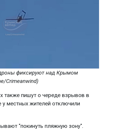
 дроны фиксируют над Крымом
me/Crimeanwind)
ах также пишут о череде взрывов в
е у местных жителей отключили
ывают "покинуть пляжную зону".