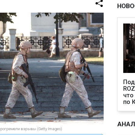
НОВО
Под
ROZ
что
по 
АНАЛ
рогремели взрывы (Getty Images)