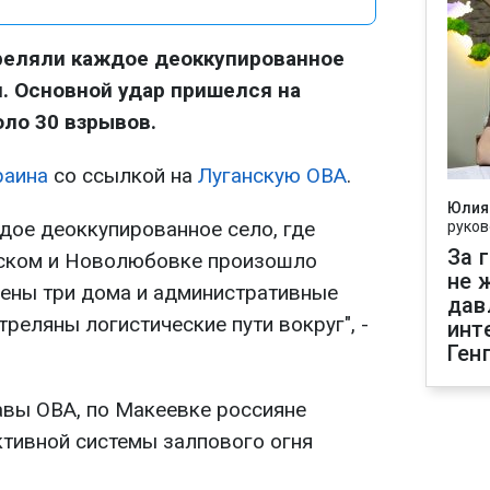
треляли каждое деоккупированное
и. Основной удар пришелся на
оло 30 взрывов.
раина
со ссылкой на
Луганскую ОВА
.
Юлия
дое деоккупированное село, где
руков
За 
вском и Новолюбовке произошло
не 
ены три дома и административные
дав
реляны логистические пути вокруг", -
инт
Ген
лавы ОВА, по Макеевке россияне
ктивной системы залпового огня