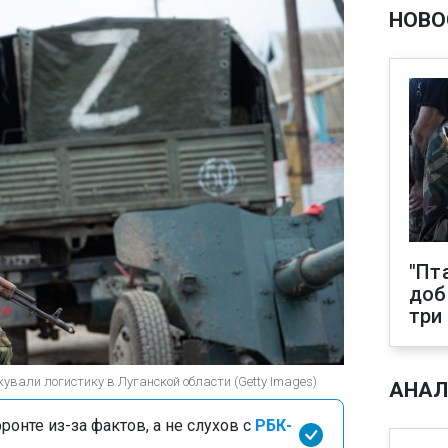
НОВО
"Пт
доб
три
ували логистику в Луганской области (Getty Images)
АНАЛ
онте из-за фактов, а не слухов с
РБК-