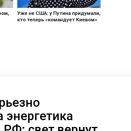
ерьезно
 энергетика
 РФ: свет вернут