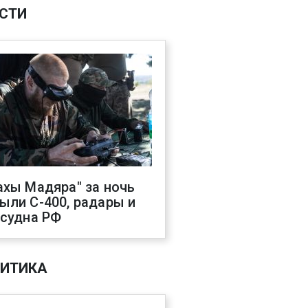
СТИ
ахы Мадяра" за ночь
ыли С-400, радары и
 судна РФ
ИТИКА