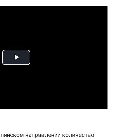
Play
Video
упянском направлении количество