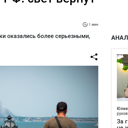
1 мин
ки оказались более серьезными,
АНАЛ
Юлия
руков
За 
не 