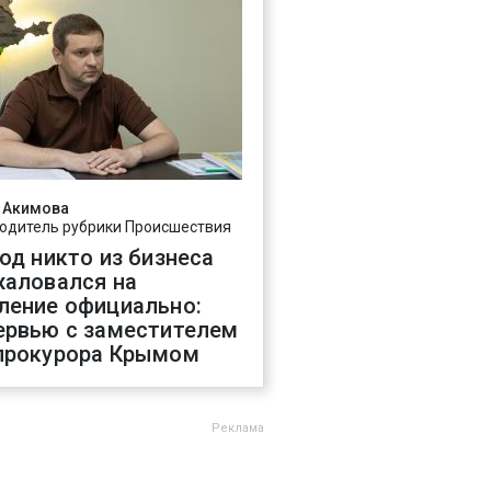
 Акимова
одитель рубрики Происшествия
год никто из бизнеса
жаловался на
ление официально:
ервью с заместителем
прокурора Крымом