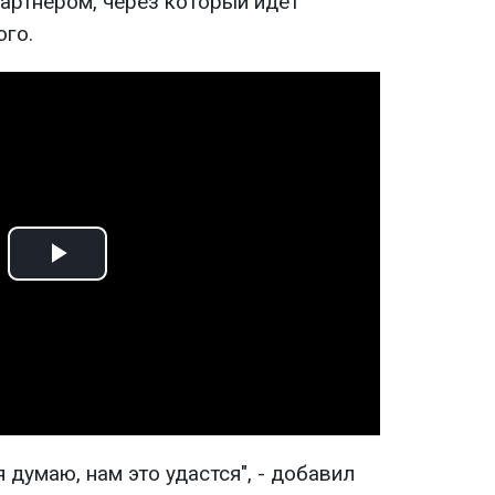
ртнером, через который идет
ого.
Play
Video
 думаю, нам это удастся", - добавил