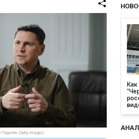
НОВО
Как
"Че
рос
вид
АНАЛ
 Подоляк (Getty Images)