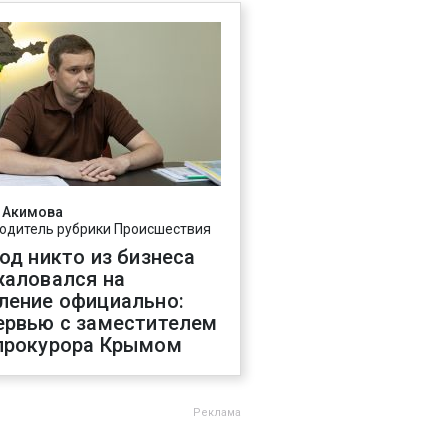
 Акимова
одитель рубрики Происшествия
год никто из бизнеса
жаловался на
ление официально:
ервью с заместителем
прокурора Крымом