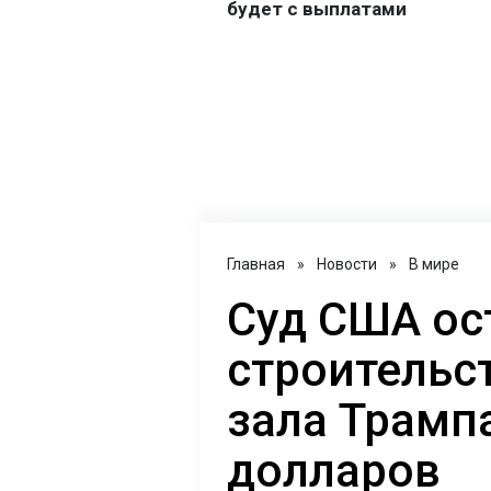
Главная
»
Новости
»
В мире
Суд США ос
строительс
зала Трампа
долларов