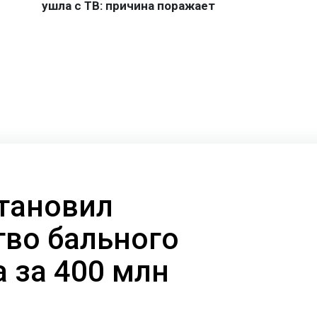
тановил
тво бального
 за 400 млн