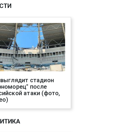
СТИ
 выглядит стадион
рноморец" после
сийской атаки (фото,
ео)
ИТИКА