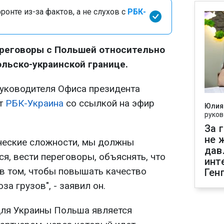
онте из-за фактов, а не слухов с
РБК-
ереговоры с Польшей относительно
ольско-украинской границе.
руководителя Офиса президента
ет
РБК-Украина
со ссылкой на эфир
Юлия
руков
За 
не 
ческие сложности, мы должны
дав
ся, вести переговоры, объяснять, что
инт
в том, чтобы повышать качество
Ген
за грузов", - заявил он.
для Украины Польша является