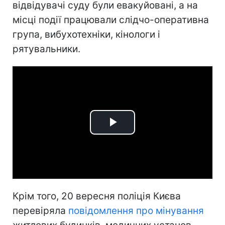
відвідувачі суду були евакуйовані, а на
місці події працювали слідчо-оперативна
група, вибухотехніки, кінологи і
рятувальники.
Play
Video
Крім того, 20 вересня поліція Києва
перевіряла
повідомлення про мінування