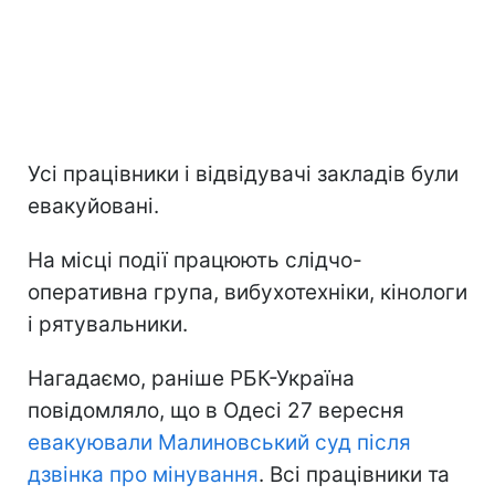
Усі працівники і відвідувачі закладів були
евакуйовані.
На місці події працюють слідчо-
оперативна група, вибухотехніки, кінологи
і рятувальники.
Нагадаємо, раніше РБК-Україна
повідомляло, що в Одесі 27 вересня
евакуювали Малиновський суд після
дзвінка про мінування
. Всі працівники та