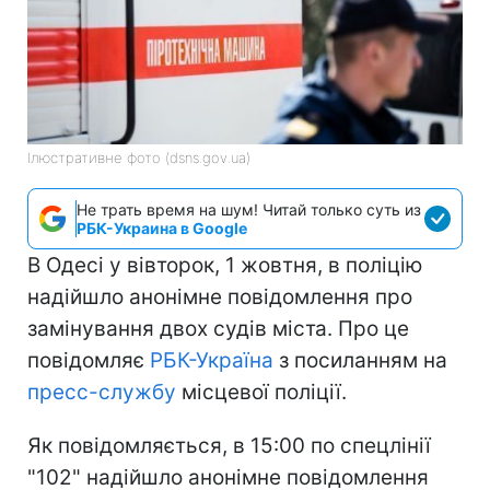
Ілюстративне фото (dsns.gov.ua)
Не трать время на шум! Читай только суть из
РБК-Украина в Google
В Одесі у вівторок, 1 жовтня, в поліцію
надійшло анонімне повідомлення про
замінування двох судів міста. Про це
повідомляє
РБК-Україна
з посиланням на
пресс-службу
місцевої поліції.
Як повідомляється, в 15:00 по спецлінії
"102" надійшло анонімне повідомлення