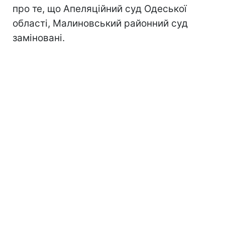
про те, що Апеляційний суд Одеської
області, Малиновський районний суд
заміновані.