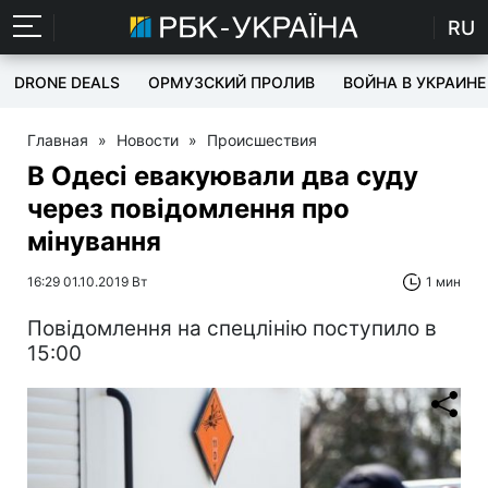
RU
DRONE DEALS
ОРМУЗСКИЙ ПРОЛИВ
ВОЙНА В УКРАИНЕ
Главная
»
Новости
»
Происшествия
В Одесі евакуювали два суду
через повідомлення про
мінування
16:29 01.10.2019 Вт
1 мин
Повідомлення на спецлінію поступило в
15:00