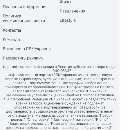
Жизнь
Правовая информация
Развлечения
Политика
Lifestyle
конфиденциальности
Контакты
Команда
Вакансии в РБК-Украина
Разместить рекламу
Идентификатор онлайн-медиа в Реестре субъектов в сфере медиа
— R40-05347
Информационный портал «РБК-Украина» имеет трехязычную
версию (украинскую, русскую и английскую), главная страница
портала –
https://www.rbc.ua
. Фотографии, изображения
принадлежат их правообладателям. Все фотографии на Портале,
авторами которых являются журналисты РБК-Украина,
размещены на условиях лицензии Creative Commons Attribution
4.0 International. Редакция РБК-Украина может не разделять точку
зрения авторов. Оценочные суждения не подлежат
опровержению и подтверждению их правдивости. За
достоверность и содержание рекламы ответственность несет
рекламодатель. Материалы, обозначенные плашкой: "Пресс-
релизы", "Спецпроект", "Партнерский материал", "Promo",
"Благотворительность", "Резонанс" размещаются на правах
рекламы и предназначены, как правило, для лиц, достигших 21-