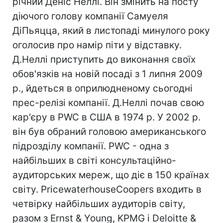
річний Деніс Неллі. Він змінить на посту
діючого голову компанії Самуеля
ДіПьяцца, який в листопаді минулого року
оголосив про намір піти у відставку.
Д.Неллі приступить до виконання своїх
обов'язків на новій посаді з 1 липня 2009
р., йдеться в оприлюдненому сьогодні
прес-релізі компанії. Д.Неллі почав свою
кар'єру в PWC в США в 1974 р. У 2002 р.
він був обраний головою американського
підрозділу компанії. PWC - одна з
найбільших в світі консультаційно-
аудиторських мереж, що діє в 150 країнах
світу. PricewaterhouseCoopers входить в
четвірку найбільших аудиторів світу,
разом з Ernst & Young, KPMG і Deloitte &