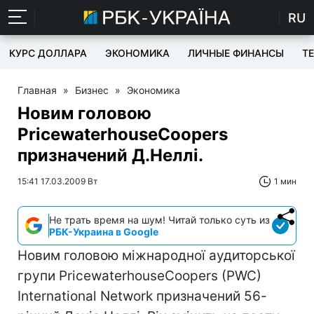
RU
КУРС ДОЛЛАРА
ЭКОНОМИКА
ЛИЧНЫЕ ФИНАНСЫ
T
Главная
»
Бизнес
»
Экономика
Новим головою
PricewaterhouseCoopers
призначений Д.Неллі.
15:41 17.03.2009 Вт
1 мин
Не трать время на шум! Читай только суть из
РБК-Украина в Google
Новим головою міжнародної аудиторської
групи PricewaterhouseCoopers (PWC)
International Network призначений 56-