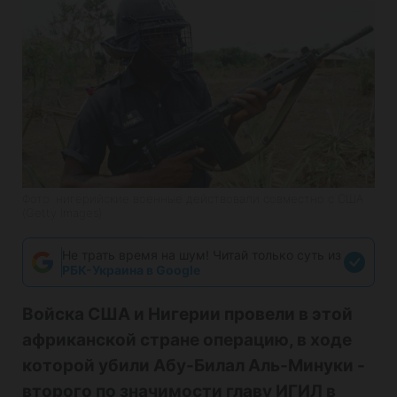
Фото: нигерийские военные действовали совместно с США
(Getty Images)
Не трать время на шум! Читай только суть из
РБК-Украина в Google
Войска США и Нигерии провели в этой
африканской стране операцию, в ходе
которой убили Абу-Билал Аль-Минуки -
второго по значимости главу ИГИЛ в