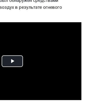
 был обнаружен средствами
воздух в результате огневого
Play
Video