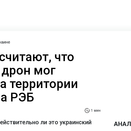
раине
считают, что
 дрон мог
на территории
за РЭБ
1 мин
действительно ли это украинский
АНАЛ