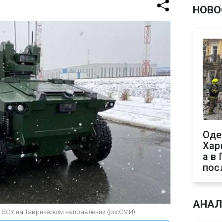
НОВО
Оде
Хар
а в
пос
АНАЛ
и ВСУ на Таврическом направлении (росСМИ)