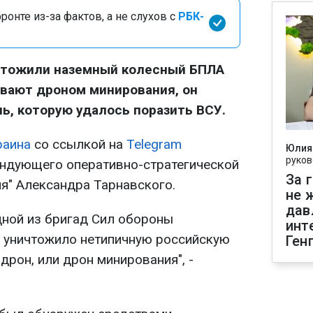
онте из-за фактов, а не слухов с
РБК-
чтожили наземный колесный БПЛА
ывают дроном минирования, он
ь, которую удалось поразить ВСУ.
раина
со ссылкой на
Telegram
Юлия
руков
андующего оперативно-стратегической
За 
ия" Александра Тарнавского.
не 
дав
дной из бригад Сил обороны
инт
 уничтожило нетипичную российскую
Ген
дрон, или дрон минирования", -