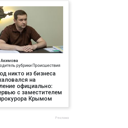
 Акимова
одитель рубрики Происшествия
год никто из бизнеса
жаловался на
ление официально:
ервью с заместителем
прокурора Крымом