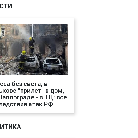
СТИ
сса без света, в
ькове "прилет" в дом,
 Павлограде - в ТЦ: все
ледствия атак РФ
ИТИКА