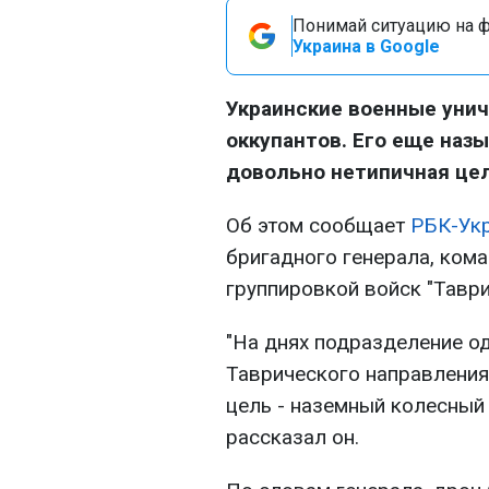
Понимай ситуацию на фр
Украина в Google
Украинские военные уни
оккупантов. Его еще наз
довольно нетипичная цел
Об этом сообщает
РБК-Ук
бригадного генерала, ком
группировкой войск "Тавр
"На днях подразделение о
Таврического направления
цель - наземный колесный 
рассказал он.