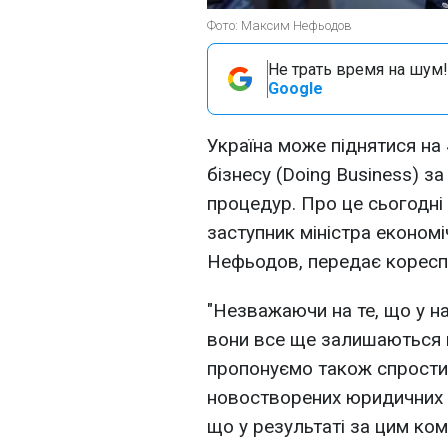
Фото: Максим Нефьодов
Не трать время на шум!
Google
Україна може піднятися на 
бізнесу (Doing Business) з
процедур. Про це сьогодні
заступник міністра економі
Нефьодов, передає корес
"Незважаючи на те, що у н
вони все ще залишаються 
пропонуємо також спрости
новостворених юридичних о
що у результаті за цим ко