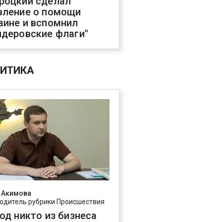
роцкий сделал
вление о помощи
аине и вспомнил
ндеровские флаги"
ИТИКА
 Акимова
одитель рубрики Происшествия
год никто из бизнеса