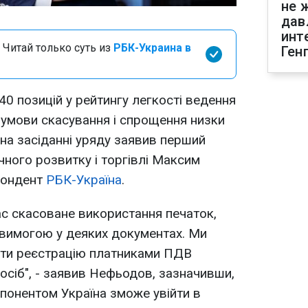
не 
дав
инт
 Читай только суть из
РБК-Украина в
Ген
40 позицій у рейтингу легкості ведення
а умови скасування і спрощення низки
 на засіданні уряду заявив перший
чного розвитку і торгівлі Максим
пондент
РБК-Україна
.
ас скасоване використання печаток,
вимогою у деяких документах. Ми
ти реєстрацію платниками ПДВ
сіб", - заявив Нефьодов, зазначивши,
мпонентом Україна зможе увійти в