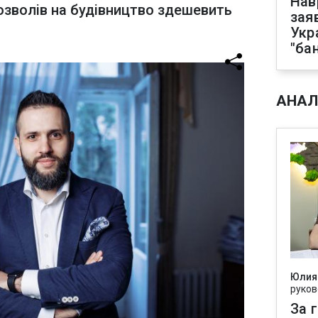
Нав
зволів на будівництво здешевить
зая
Укр
"ба
АНАЛ
Юлия
руков
За 