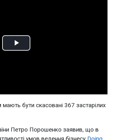
Play
Video
м мають бути скасовані 367 застарілих
аїни Петро Порошенко заявив, що в
тливості умов ведення бізнесу
Doing