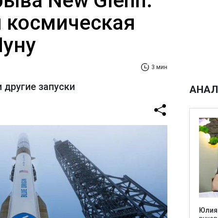
рыва New Glenn:
й космическая
Луну
3 мин
 другие запуски
АНАЛ
Юлия