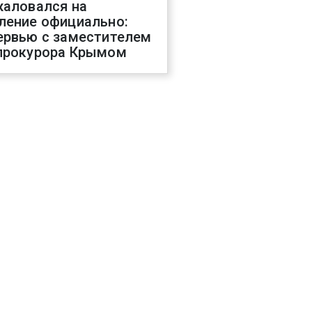
жаловался на
ление официально:
ервью с заместителем
прокурора Крымом