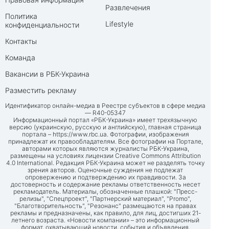
Развлечения
Политика
Lifestyle
конфиденциальности
Контакты
Команда
Вакансии в РБК-Украина
Разместить рекламу
Идентификатор онлайн-медиа в Реестре субъектов в сфере медиа
— R40-05347
Информационный портал «РБК-Украина» имеет трехязычную
версию (украинскую, русскую и английскую), главная страница
портала –
https://www.rbc.ua
. Фотографии, изображения
принадлежат их правообладателям. Все фотографии на Портале,
авторами которых являются журналисты РБК-Украина,
размещены на условиях лицензии Creative Commons Attribution
4.0 International. Редакция РБК-Украина может не разделять точку
зрения авторов. Оценочные суждения не подлежат
опровержению и подтверждению их правдивости. За
достоверность и содержание рекламы ответственность несет
рекламодатель. Материалы, обозначенные плашкой: "Пресс-
релизы", "Спецпроект", "Партнерский материал", "Promo",
"Благотворительность", "Резонанс" размещаются на правах
рекламы и предназначены, как правило, для лиц, достигших 21-
летнего возраста. «Новости компании» – это информационный
формат, охватывающий новости, события и объявления,