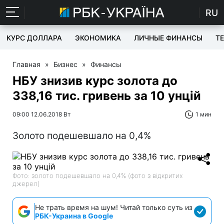
RU
КУРС ДОЛЛАРА
ЭКОНОМИКА
ЛИЧНЫЕ ФИНАНСЫ
T
Главная
»
Бизнес
»
Финансы
НБУ знизив курс золота до
338,16 тис. гривень за 10 унцій
09:00 12.06.2018 Вт
1 мин
Золото подешевшало на 0,4%
Фото: золото подешевшало на 0,4% (фото з відкритих
джерел)
Не трать время на шум! Читай только суть из
РБК-Украина в Google