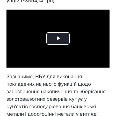
унцій (-3594,14 грн).
Play
Video
Зазначимо, НБУ для виконання
покладених на нього функцій щодо
забезпечення накопичення та зберігання
золотовалютних резервів купує у
суб'єктів господарювання банківські
метали і дорогоцінні метали у вигляді