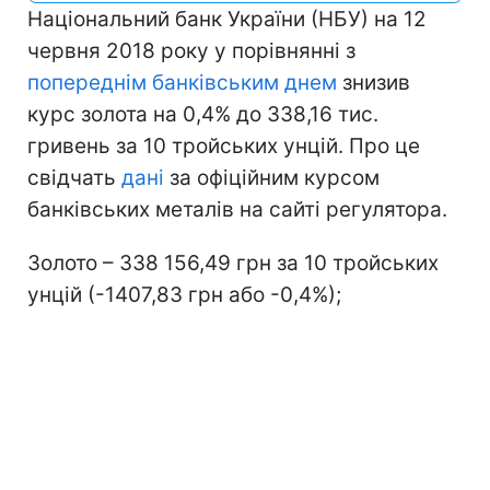
Національний банк України (НБУ) на 12
червня 2018 року у порівнянні з
попереднім банківським днем
знизив
курс золота на 0,4% до 338,16 тис.
гривень за 10 тройських унцій. Про це
свідчать
дані
за офіційним курсом
банківських металів на сайті регулятора.
Золото – 338 156,49 грн за 10 тройських
унцій (-1407,83 грн або -0,4%);