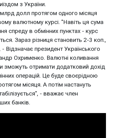
иїздом з України.
млрд долл протягом одного місяця
вому валютному курсі. "Навіть ця сума
ня спреду в обмінних пунктах - курс
ться. Зараз різниця становить 2-3 коп.,
, - Відзначає президент Українського
сандр Охрименко. Валютні коливання
ки зможуть отримати додатковий дохід
нних операцій. Це буде своєрідною
отягом місяця. А потім настануть
стабілізується", - вважає член
ших банків.