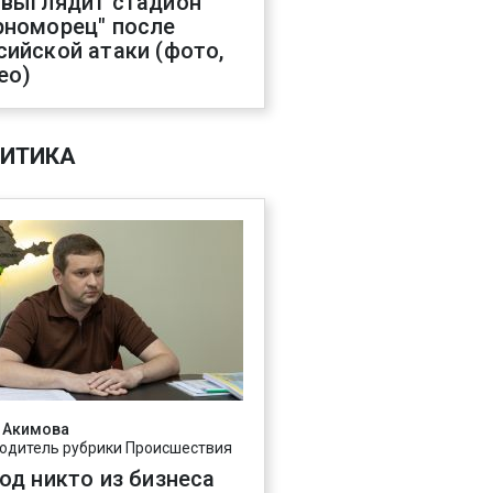
 выглядит стадион
рноморец" после
сийской атаки (фото,
ео)
ИТИКА
 Акимова
одитель рубрики Происшествия
год никто из бизнеса