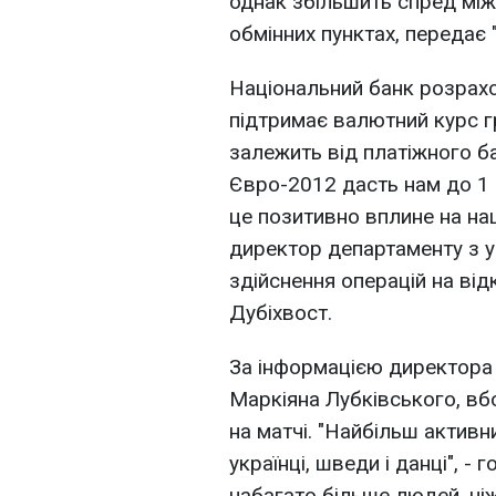
однак збільшить спред між
обмінних пунктах, передає 
Національний банк розрахо
підтримає валютний курс г
залежить від платіжного б
Євро-2012 дасть нам до 1
це позитивно вплине на наш
директор департаменту з 
здійснення операцій на ві
Дубіхвост.
За інформацією директора 
Маркіяна Лубківського, вб
на матчі. "Найбільш активни
українці, шведи і данці", - 
набагато більше людей, ніж