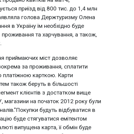
ується приїзд від 800 тис. до 1,4 млн
- заявляла голова Держтуризму Олена
ня в Україну їм необхідно буде
, проживання та харчування, а також,
.
ня приймаючих міст дозволяє
 зокрема за проживання, сплатити
о платіжною карткою. Карти
тем також беруть в більшості
сегмент клієнтів з достатком вище
, магазини на початок 2012 року були
налів."Покупки будуть відбуватися в
ртацію буде стягуватися емітентом
алюті випущена карта, її обмін буде