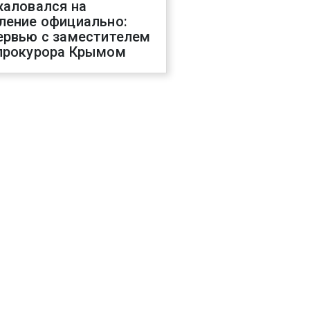
жаловался на
ление официально:
ервью с заместителем
прокурора Крымом