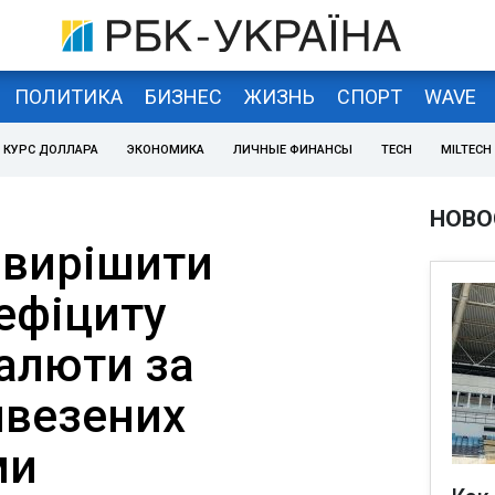
ПОЛИТИКА
БИЗНЕС
ЖИЗНЬ
СПОРТ
WAVE
КУРС ДОЛЛАРА
ЭКОНОМИКА
ЛИЧНЫЕ ФИНАНСЫ
TECH
MILTECH
НОВО
 вирішити
ефіциту
валюти за
ивезених
ми