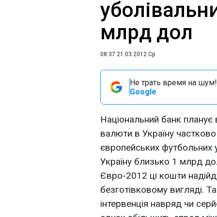
уболівальн
млрд дол
08:37 21.03.2012 Ср
Не трать время на шум!
Google
Національний банк планує 
валюти в Україну частково
європейських футбольних у
Україну близько 1 млрд до
Євро-2012 ці кошти надійду
безготівковому вигляді. 
інтервенція навряд чи серй