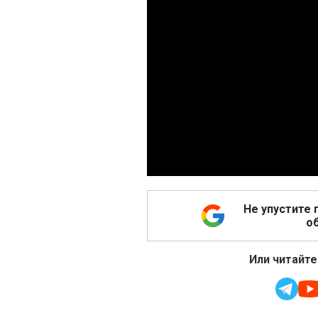
Не упустите 
об
Или читайте