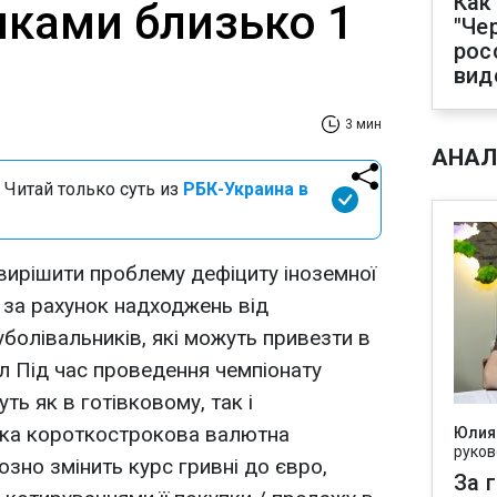
Как
иками близько 1
"Че
рос
вид
3 мин
АНАЛ
 Читай только суть из
РБК-Украина в
вирішити проблему дефіциту іноземної
 за рахунок надходжень від
болівальників, які можуть привезти в
л Під час проведення чемпіонату
ть як в готівковому, так і
Така короткострокова валютна
Юлия
руков
озно змінить курс гривні до євро,
За 