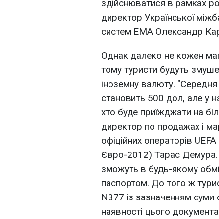
здійснюватися в рамках ро
директор Української міжба
систем ЕМА Олександр Ка
Однак далеко не кожен мага
тому туристи будуть змушен
іноземну валюту. "Середня
становить 500 дол, але у н
хто буде приїжджати на біл
директор по продажах і мар
офіційних операторів UEFA 
Євро-2012) Тарас Демура.
зможуть в будь-якому обмін
паспортом. До того ж тури
N377 із зазначенням суми 
наявності цього документ