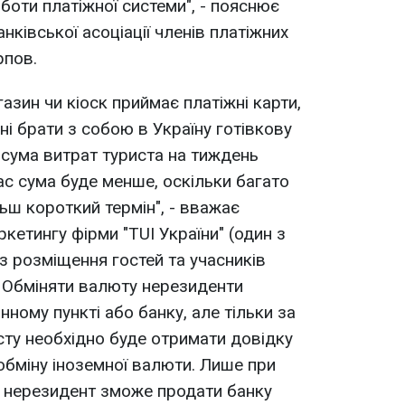
боти платіжної системи", - пояснює
нківської асоціації членів платіжних
рпов.
зин чи кіоск приймає платіжні карти,
і брати з собою в Україну готівкову
 сума витрат туриста на тиждень
ас сума буде менше, оскільки багато
ьш короткий термін", - вважає
кетингу фірми "TUI України" (один з
з розміщення гостей та учасників
 Обміняти валюту нерезиденти
ному пункті або банку, але тільки за
сту необхідно буде отримати довідку
обміну іноземної валюти. Лише при
а нерезидент зможе продати банку