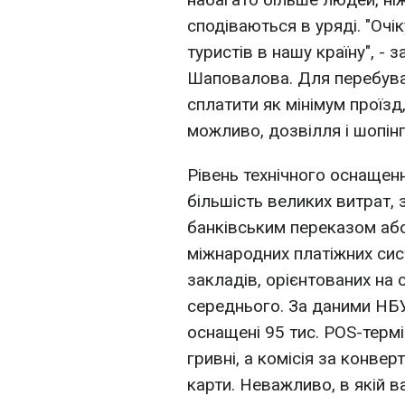
сподіваються в уряді. "Очік
туристів в нашу країну", 
Шаповалова. Для перебуван
сплатити як мінімум проїзд
можливо, дозвілля і шопінг
Рівень технічного оснащен
більшість великих витрат,
банківським переказом аб
міжнародних платіжних сис
закладів, орієнтованих на 
середнього. За даними НБУ
оснащені 95 тис. POS-термі
гривні, а комісія за конве
карти. Неважливо, в якій в