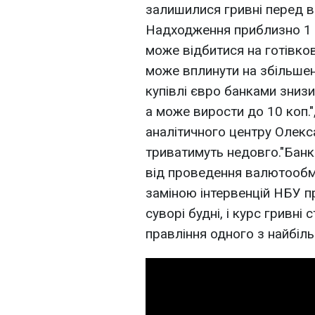
залишилися гривні перед в
Надходження приблизно 1 
може відбитися на готівко
може вплинути на збільшен
купівлі євро банками знизи
а може вирости до 10 коп."
аналітичного центру Олек
триватимуть недовго."Бан
від проведення валютообмі
заміною інтервенцій НБУ пр
суворі будні, і курс гривні 
правління одного з найбіль