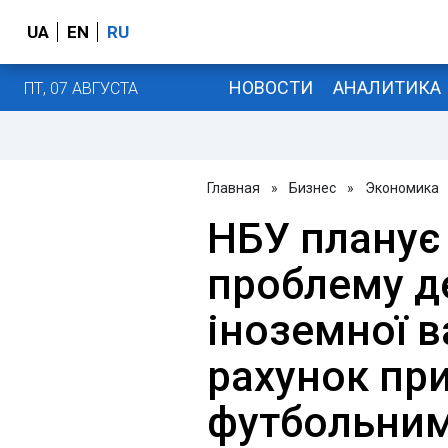
UA
EN
RU
НОВОСТИ
АНАЛИТИКА
ПТ, 07 АВГУСТА
Главная
»
Бизнес
»
Экономика
НБУ планує
проблему д
іноземної 
рахунок пр
футбольни