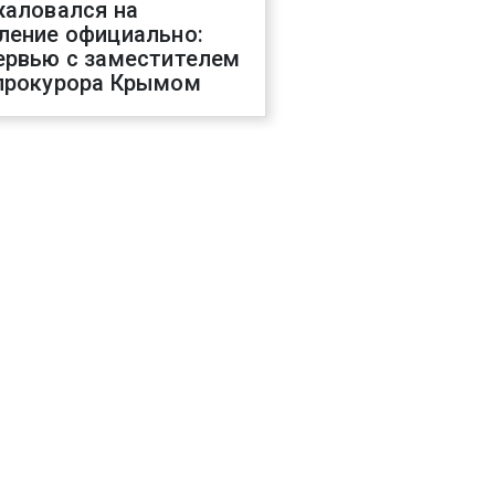
жаловался на
ление официально:
ервью с заместителем
прокурора Крымом