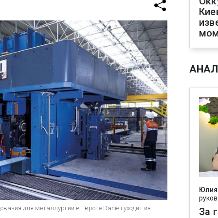
Окк
Кие
изв
мом
АНАЛ
Юлия
руков
ования для металлургии в Европе Danieli уходит из
За 