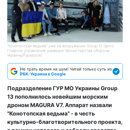
"Конотопская ведьма" уже на вооружении Group 13 (фото:
Главное управление разведки Министерства обороны
Украины/Facebook)
Не трать время на шум! Читай только суть из
РБК-Украина в Google
Подразделение ГУР МО Украины Group
13 пополнилось новейшим морским
дроном MAGURA V7. Аппарат назвали
"Конотопская ведьма" - в честь
культурно-благотворительного проекта,