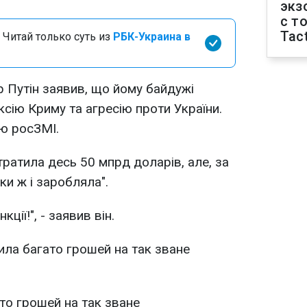
экз
с т
Tact
 Читай только суть из
РБК-Украина в
 Путін заявив, що йому байдужі
сію Криму та агресію проти України.
'ю росЗМІ.
тратила десь 50 мпрд доларів, але, за
ки ж і заробляла".
кції!", - заявив він.
ила багато грошей на так зване
то грошей на так зване