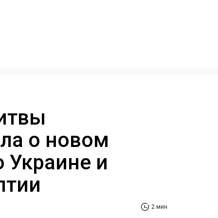
итвы
ла о новом
о Украине и
лтии
2 мин