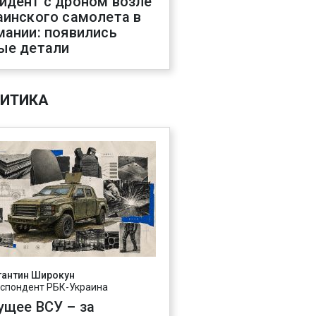
идент с дроном возле
аинского самолета в
мании: появились
ые детали
ИТИКА
тантин Широкун
спондент РБК-Украина
ущее ВСУ – за