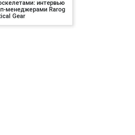
оскелетами: интервью
оп-менеджерами Rarog
ical Gear