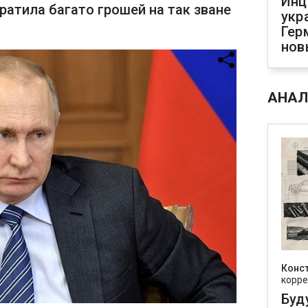
Инц
тратила багато грошей на так зване
укр
Гер
нов
АНАЛ
Конс
корре
Буд