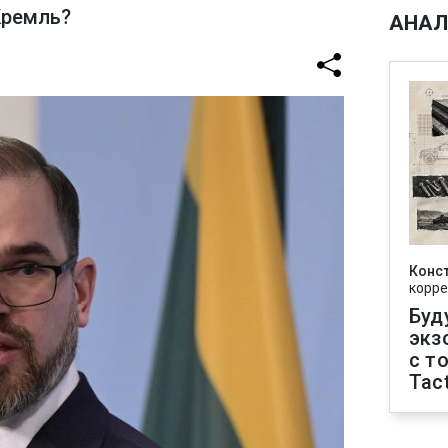
Кремль?
АНАЛ
Конс
корре
Буд
экз
с т
Tact