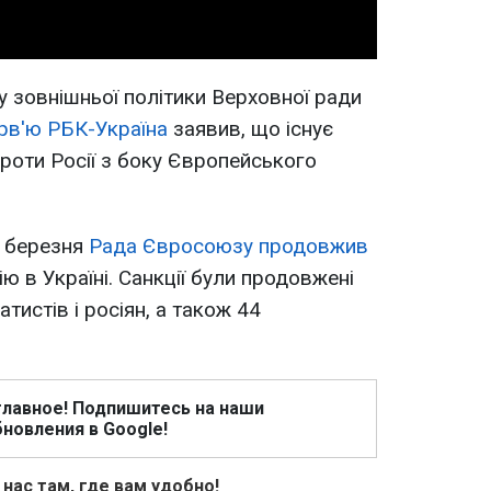
у зовнішньої політики Верховної ради
рв'ю РБК-Україна
заявив, що існує
проти Росії з боку Європейського
3 березня
Рада Євросоюзу продовжив
ію в Україні. Санкції були продовжені
тистів і росіян, а також 44
главное! Подпишитесь на наши
новления в Google!
 нас там, где вам удобно!