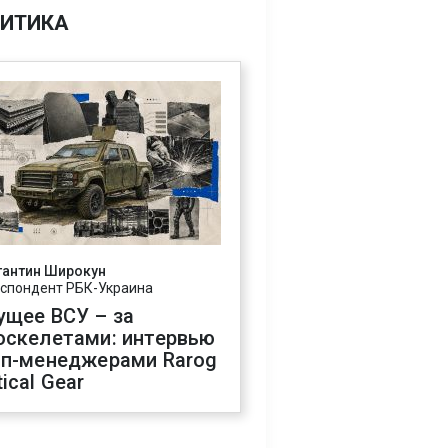
ИТИКА
тантин Широкун
спондент РБК-Украина
ущее ВСУ – за
оскелетами: интервью
оп-менеджерами Rarog
ical Gear