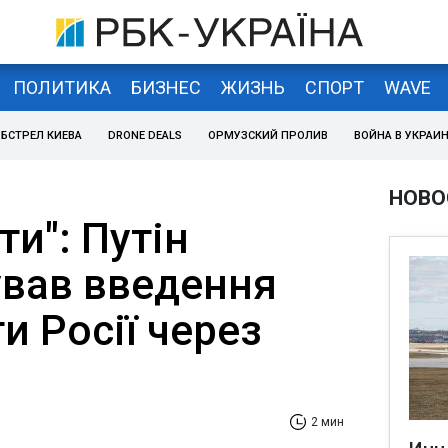
ПОЛИТИКА
БИЗНЕС
ЖИЗНЬ
СПОРТ
WAVE
БСТРЕЛ КИЕВА
DRONE DEALS
ОРМУЗСКИЙ ПРОЛИВ
ВОЙНА В УКРАИ
НОВО
и": Путін
вав введення
ти Росії через
2 мин