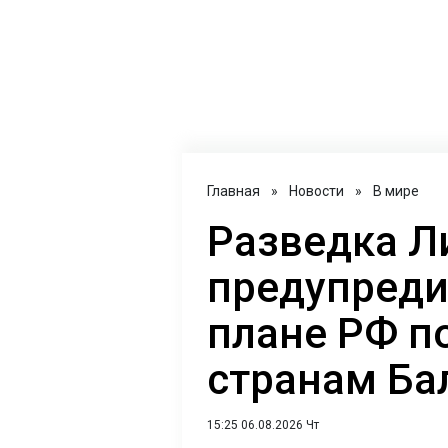
Главная
»
Новости
»
В мире
Разведка Л
предупреди
плане РФ п
странам Ба
15:25 06.08.2026 Чт