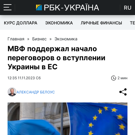
RU
КУРС ДОЛЛАРА
ЭКОНОМИКА
ЛИЧНЫЕ ФИНАНСЫ
T
Главная
»
Бизнес
»
Экономика
МВФ поддержал начало
переговоров о вступлении
Украины в ЕС
12:35 11.11.2023 Сб
2 мин
АЛЕКСАНДР БЕЛОУС