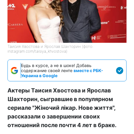
Таисия Хвостова и Ярослав Шахторин (фото:
instagram.com/taisiya_khvostova)
Будь в курсе, а не в шоке! Добавь
содержание своей ленте
вместе с РБК-
Украина в Google
Актеры Таисия Хвостова и Ярослав
Шахторин, сыгравшие в популярном
сериале "Жіночий лікар. Нове життя",
рассказали о завершении своих
отношений после почти 4 лет в браке.