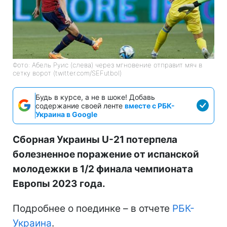
Фото: Абель Руис (слева) через мгновение отправит мяч в
сетку ворот (twitter.com/SEFutbol)
Будь в курсе, а не в шоке! Добавь
содержание своей ленте
вместе с РБК-
Украина в Google
Сборная Украины U-21 потерпела
болезненное поражение от испанской
молодежки в 1/2 финала чемпионата
Европы 2023 года.
Подробнее о поединке – в отчете
РБК-
Украина
.