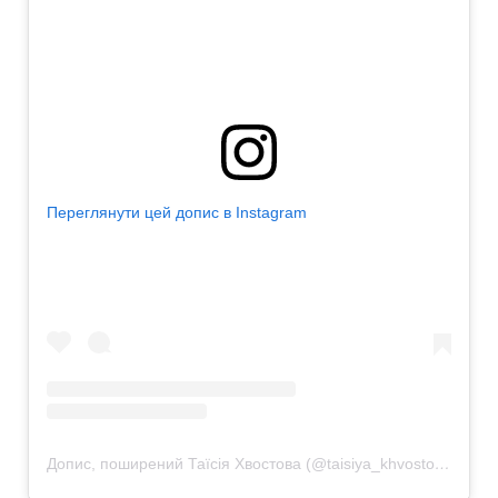
Переглянути цей допис в Instagram
Допис, поширений Таїсія Хвостова (@taisiya_khvostova)