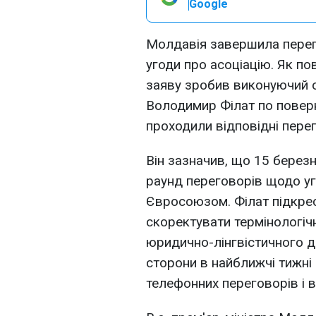
Google
Молдавія завершила пере
угоди про асоціацію. Як п
заяву зробив виконуючий 
Володимир Філат по повер
проходили відповідні пере
Він зазначив, що 15 берез
раунд переговорів щодо у
Євросоюзом. Філат підкре
скоректувати термінологічн
юридично-лінгвістичного д
сторони в найближчі тижні
телефонних переговорів і в