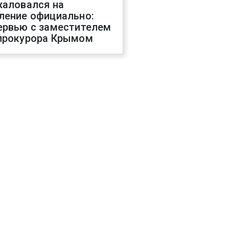
жаловался на
ление официально:
ервью с заместителем
прокурора Крымом