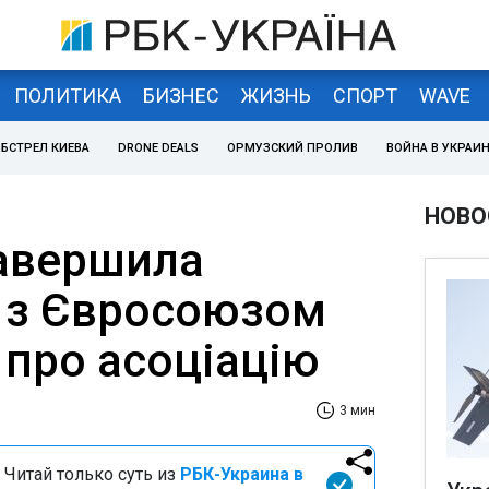
ПОЛИТИКА
БИЗНЕС
ЖИЗНЬ
СПОРТ
WAVE
БСТРЕЛ КИЕВА
DRONE DEALS
ОРМУЗСКИЙ ПРОЛИВ
ВОЙНА В УКРАИ
НОВО
авершила
 з Євросоюзом
 про асоціацію
3 мин
 Читай только суть из
РБК-Украина в