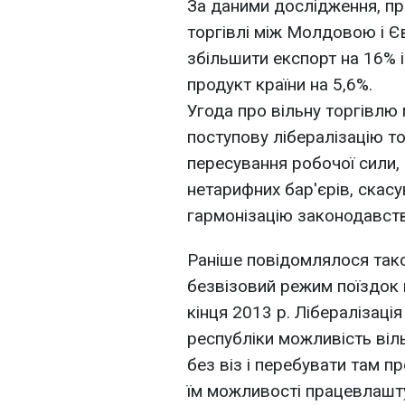
За даними дослідження, пр
торгівлі між Молдовою і 
збільшити експорт на 16% 
продукт країни на 5,6%.
Угода про вільну торгівл
поступову лібералізацію то
пересування робочої сили, 
нетарифних бар'єрів, скасу
гармонізацію законодавств
Раніше повідомлялося та
безвізовий режим поїздок 
кінця 2013 р. Лібералізац
республіки можливість віль
без віз і перебувати там п
їм можливості працевлашт