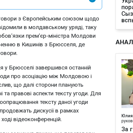
Укр
пор
Сыз
говори з Європейським союзом щодо
всп
овідомили в молдавському уряді, таку
обов'язки прем'єр-міністра Молдови
АНАЛ
ненню в Кишинів з Брюсселя, де
говори.
ня у Брюсселі завершився останній
годи про асоціацію між Молдовою і
слив, що далі сторони планують
і та правові аспекти тексту угоди. Для
оопрацювання тексту даної угоди
 продовжать дискусії в рамках
Юлия
 ході відеоконференцій.
руков
За 