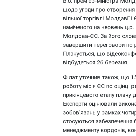
В.о. прем'єр-міністра Мол
щодо угоди про створення
вільної торгівлі Молдавії
наміченого на червень ц.р.
Молдова-ЄС. За його слов
завершити переговори по р
Планується, що відеоконфе
відбудеться 26 березня.
Філат уточнив також, що 
роботу місія ЄС по оцінці 
прикінцевого етапу плану д
Експерти оцінювали вико
зобов'язань у рамках чоти
стосуються забезпечення 
менеджменту кордонів, кон