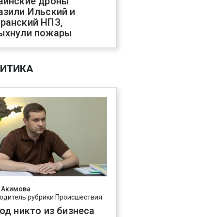
аинские дроны
азили Ильский и
ранский НПЗ,
ыхнули пожары
ИТИКА
 Акимова
одитель рубрики Происшествия
год никто из бизнеса