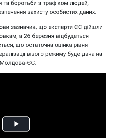
 та боротьби з трафіком людей,
езпечення захисту особистих даних.
дови зазначив, що експерти ЄС дійшли
вкам, а 26 березня відбудеться
ється, що остаточна оцінка рівня
ералізації візого режиму буде дана на
і Молдова-ЄС.
Play