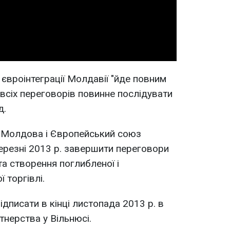
Video
євроінтеграції Молдавії "йде повним
 всіх переговорів повинне послідувати
д.
 Молдова і Європейський союз
березні 2013 р. завершити переговори
та створення поглибленої і
 торгівлі.
дписати в кінці листопада 2013 р. в
тнерства у Вільнюсі.