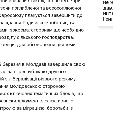
дови зазначив також, що переговори
не 
дав
 зони поглибленої та всеохоплюючої
инт
 і Євросоюзу планується завершити до
Ген
 засідання Ради зі співробітництва
ами, зокрема, сторонам ще необхідно
озділу сільського господарства.
ренція для обговорення цієї теми
15 березня в Молдавії завершила свою
реалізації республікою другого
ій з лібералізації візового режиму.
нання молдовською стороною
рьох ключових тематичних блоків, що
безпеки документів, ефективного
тролю за міграцією, боротьби із