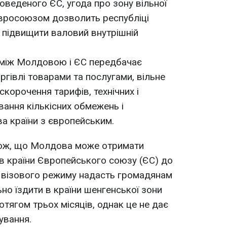
оведеного ЄС, угода про зону вільної
Євросоюзом дозволить республіці
і підвищити валовий внутрішній
ю між Молдовою і ЄС передбачає
ргівлі товарами та послугами, вільне
скорочення тарифів, технічних і
вання кількісних обмежень і
а країни з європейським.
кож, що Молдова може отримати
в країни Європейського союзу (ЄС) до
ія візового режиму надасть громадянам
но їздити в країни шенгенської зони
ротягом трьох місяців, однак це не дає
ування.