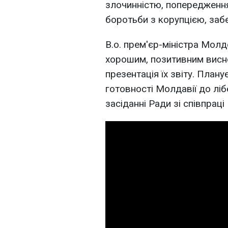
злочинністю, попередження
боротьби з корупцією, заб
В.о. прем'єр-міністра Мол
хорошим, позитивним висно
презентація їх звіту. Плану
готовності Молдавії до ліб
засіданні Ради зі співпрац