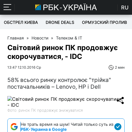
RU
ОБСТРЕЛ КИЕВА
DRONE DEALS
ОРМУЗСКИЙ ПРОЛИВ
Главная
»
Новости
»
Телеком & IT
Світовий ринок ПК продовжує
скорочуватися, - IDC
13:47 12.10.2016 Ср
2 мин
58% всього ринку контролює "трійка"
постачальників – Lenovo, HP і Dell
Фото: ринок ПК продовжує знижуватися
Не трать время на шум! Читай только суть из
РБК-Украина в Google