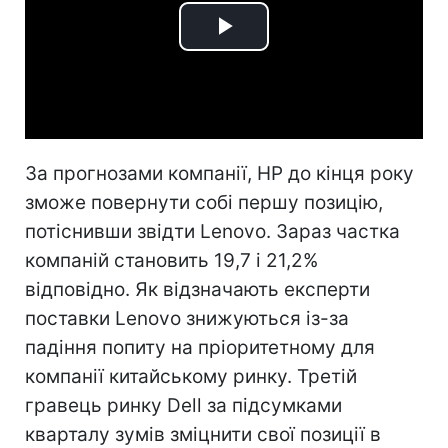
Play
Video
За прогнозами компанії, HP до кінця року
зможе повернути собі першу позицію,
потіснивши звідти Lenovo. Зараз частка
компаній становить 19,7 і 21,2%
відповідно. Як відзначають експерти
поставки Lenovo знижуються із-за
падіння попиту на пріоритетному для
компанії китайському ринку. Третій
гравець ринку Dell за підсумками
кварталу зумів зміцнити свої позиції в