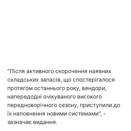
"Після активного скорочення наявних
складських запасів, що спостерігалося
протягом останнього року, вендори,
напередодні очікуваного високого
передноворічного сезону, приступили до
їх наповнення новими системами", -
зазначає видання.