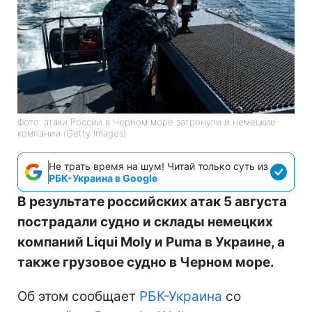
Фото: атаки России в Черном море затронули и немецкие
компании (Getty Images)
Не трать время на шум! Читай только суть из
РБК-Украина в Google
В результате российских атак 5 августа
пострадали судно и склады немецких
компаний Liqui Moly и Puma в Украине, а
также грузовое судно в Черном море.
Об этом сообщает
РБК-Украина
со