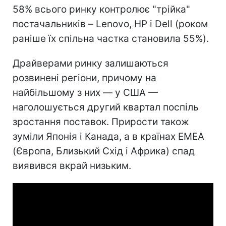
58% всього ринку контролює "трійка"
постачальників – Lenovo, HP і Dell (роком
раніше їх спільна частка становила 55%).
Драйверами ринку залишаються
розвинені регіони, причому на
найбільшому з них — у США —
наголошується другий квартал поспіль
зростання поставок. Прирости також
зуміли Японія і Канада, а в країнах EMEA
(Європа, Близький Схід і Африка) спад
виявився вкрай низьким.