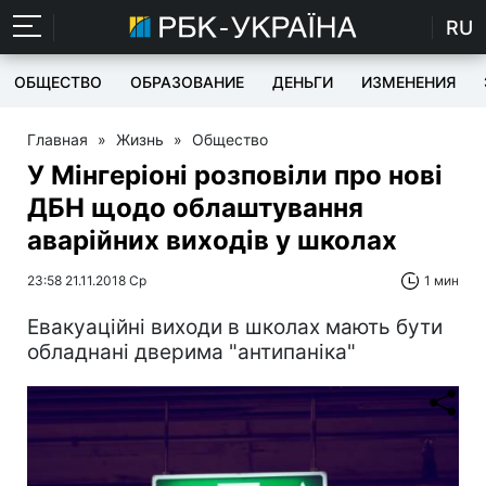
RU
ОБЩЕСТВО
ОБРАЗОВАНИЕ
ДЕНЬГИ
ИЗМЕНЕНИЯ
Главная
»
Жизнь
»
Общество
У Мінгеріоні розповіли про нові
ДБН щодо облаштування
аварійних виходів у школах
23:58 21.11.2018 Ср
1 мин
Евакуаційні виходи в школах мають бути
обладнані дверима "антипаніка"