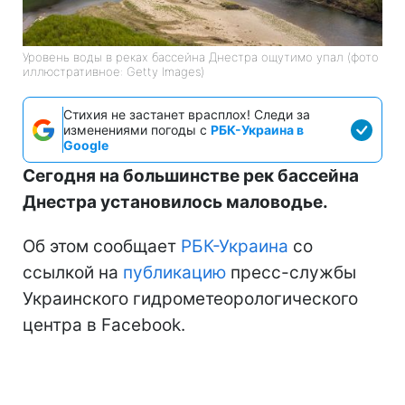
Уровень воды в реках бассейна Днестра ощутимо упал (фото
иллюстративное: Getty Images)
Стихия не застанет врасплох! Следи за
изменениями погоды с
РБК-Украина в
Google
Сегодня на большинстве рек бассейна
Днестра установилось маловодье.
Об этом сообщает
РБК-Украина
со
ссылкой на
публикацию
пресс-службы
Украинского гидрометеорологического
центра в Facebook.