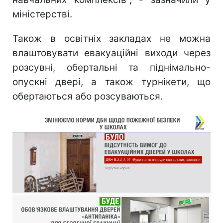
міністерстві.
Також в освітніх закладах не можна
влаштовувати евакуаційні виходи через
розсувні, обертальні та піднімально-
опускні двері, а також турнікети, що
обертаються або розсуваються.