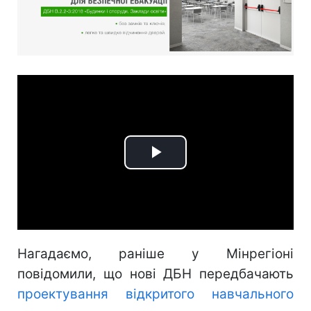
Play
Video
Нагадаємо, раніше у Мінрегіоні
повідомили, що нові ДБН передбачають
проектування відкритого навчального