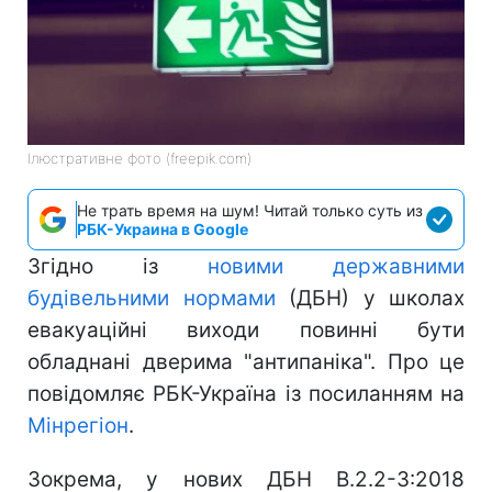
Ілюстративне фото (freepik.com)
Не трать время на шум! Читай только суть из
РБК-Украина в Google
Згідно із
новими державними
будівельними нормами
(ДБН) у школах
евакуаційні виходи повинні бути
обладнані дверима "антипаніка". Про це
повідомляє РБК-Україна із посиланням на
Мінрегіон
.
Зокрема, у нових ДБН В.2.2-3:2018