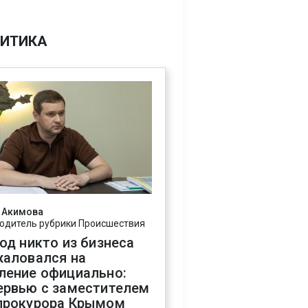
ИТИКА
 Акимова
одитель рубрики Происшествия
год никто из бизнеса
жаловался на
ление официально:
ервью с заместителем
прокурора Крымом