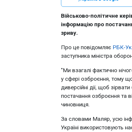
Військово-політичне кер
інформацію про постачанн
зриву.
Про це повідомляє
РБК-Ук
заступника міністра оборо
"Ми взагалі фактично нічо
у сфері озброєння, тому щ
диверсійні дії, щоб зірвати
постачання озброєння та вій
чиновниця.
За словами Маляр, усю ін
Україні використовують на