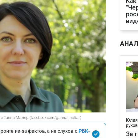
Как
"Че
рос
вид
АНАЛ
ни Ганна Маляр (facebook.com/ganna.maliar)
Юлия
руков
онте из-за фактов, а не слухов с
РБК-
За 