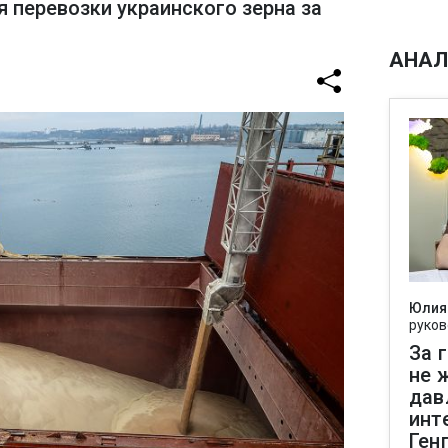
я перевозки украинского зерна за
АНАЛ
Юлия
руков
За 
не 
дав
инт
Ген