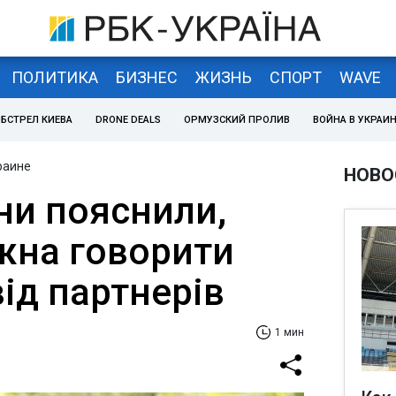
ПОЛИТИКА
БИЗНЕС
ЖИЗНЬ
СПОРТ
WAVE
БСТРЕЛ КИЕВА
DRONE DEALS
ОРМУЗСКИЙ ПРОЛИВ
ВОЙНА В УКРАИ
раине
НОВО
ни пояснили,
жна говорити
ід партнерів
1 мин