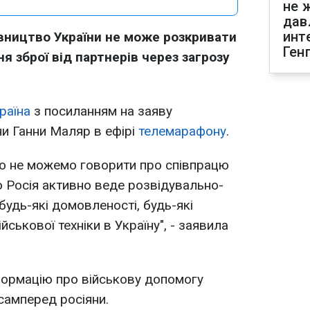
не 
дав
инт
івництво України не може розкривати
Ген
я зброї від партнерів через загрозу
раїна
з посиланням на заяву
ни Ганни Маляр в ефірі
телемарафону
.
го не можемо говорити про співпрацю
о Росія активно веде розвідувально-
 будь-які домовленості, будь-які
ськової техніки в Україну", - заявила
формацію про військову допомогу
самперед росіяни.