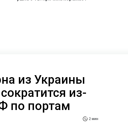
рна из Украины
сократится из-
РФ по портам
2 мин