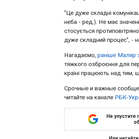
"Це дуже складні комунікац
неба - ред.). Не має значе
стосується протиповітряної
дуже складний процес", - 
Нагадаємо,
раніше Маляр 
тяжкого озброєння для пер
країні працюють над тим, 
Срочные и важные сообщен
читайте на канале
РБК-Укр
Не упустите 
об
Или читайте