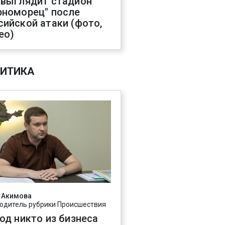
 выглядит стадион
рноморец" после
сийской атаки (фото,
ео)
ИТИКА
 Акимова
одитель рубрики Происшествия
год никто из бизнеса