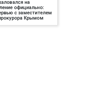
жаловался на
ление официально:
ервью с заместителем
прокурора Крымом