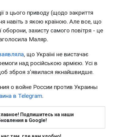
ії з цього приводу (щодо закриття
ння навіть з якою країною. Але все, що
 оборони, захисту самого повітря - це
наголосила Маляр.
заявляла
, що Україні не вистачає
емоги над російською армією. Усі в
щоб зброя з'явилася якнайшвидше.
ия о войне России против Украины
аина в Telegram
.
главное! Подпишитесь на наши
новления в Google!
 нас там, где вам удобно!