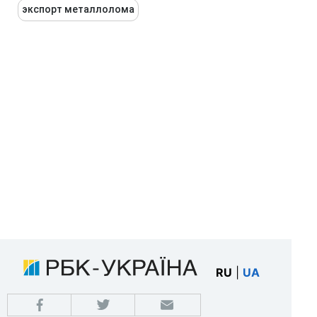
экспорт металлолома
RU
|
UA