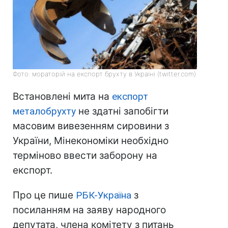
Фото: мораторій на експорт брухту в Україні (twitter.com)
Встановлені мита на
експорт
металобрухту
не здатні запобігти
масовим вивезенням сировини з
України, Мінекономіки необхідно
терміново ввести заборону на
експорт.
Про це пише
РБК-Україна
з
посиланням на заяву народного
депутата, члена комітету з питань