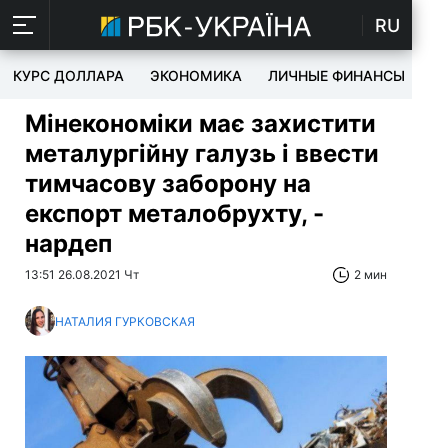
RU
КУРС ДОЛЛАРА
ЭКОНОМИКА
ЛИЧНЫЕ ФИНАНСЫ
T
Мінекономіки має захистити
металургійну галузь і ввести
тимчасову заборону на
експорт металобрухту, -
нардеп
13:51 26.08.2021 Чт
2 мин
НАТАЛИЯ ГУРКОВСКАЯ