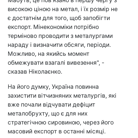
Мабуть, це пов'язано в першу чергу з
високою ціною на метал, і їх розмір не
є достатнім для того, щоб запобігти
експорт. Мінекономіки потрібно
терміново проводити з металургами
нараду і визначити обсяги, періоди.
Можливо, на якийсь момент
обмежувати взагалі вивезення", -
сказав Ніколаєнко.
На його думку, Україна повинна
захистити вітчизняних металургів, які
вже почали відчувати дефіцит
металобрухту, що є для них
стратегічною сировиною, через його
масовий експорт в останні місяці.