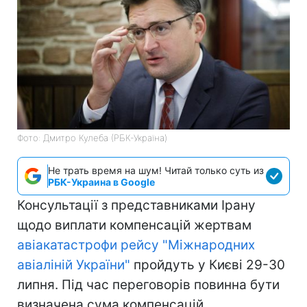
Фото: Дмитро Кулеба (РБК-Україна)
Не трать время на шум! Читай только суть из
РБК-Украина в Google
Консультації з представниками Ірану
щодо виплати компенсацій жертвам
авіакатастрофи рейсу "Міжнародних
авіаліній України"
пройдуть у Києві 29-30
липня. Під час переговорів повинна бути
визначена сума компенсацій.