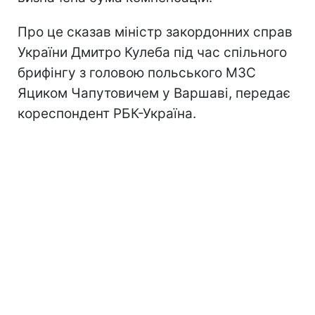
Про це сказав міністр закордонних справ
України Дмитро Кулеба під час спільного
брифінгу з головою польського МЗС
Яциком Чапутовичем у Варшаві, передає
кореспондент РБК-Україна.