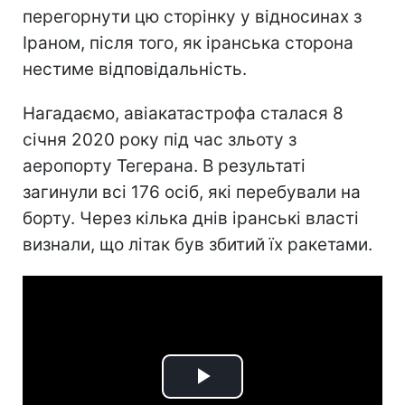
перегорнути цю сторінку у відносинах з
Іраном, після того, як іранська сторона
нестиме відповідальність.
Нагадаємо, авіакатастрофа сталася 8
січня 2020 року під час зльоту з
аеропорту Тегерана. В результаті
загинули всі 176 осіб, які перебували на
борту. Через кілька днів іранські власті
визнали, що літак був збитий їх ракетами.
Play