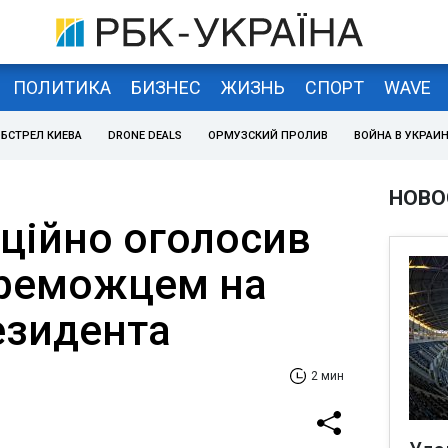
ПОЛИТИКА
БИЗНЕС
ЖИЗНЬ
СПОРТ
WAVE
БСТРЕЛ КИЕВА
DRONE DEALS
ОРМУЗСКИЙ ПРОЛИВ
ВОЙНА В УКРАИ
НОВО
іційно оголосив
ереможцем на
езидента
2 мин