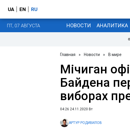
UA
EN
RU
НОВОСТИ
АНАЛИТИКА
ПТ, 07 АВГУСТА
О
Главная
»
Новости
»
В мире
Мічиган оф
Байдена п
виборах пр
04:26 24.11.2020 Вт
АРТУР РОДИВИЛОВ