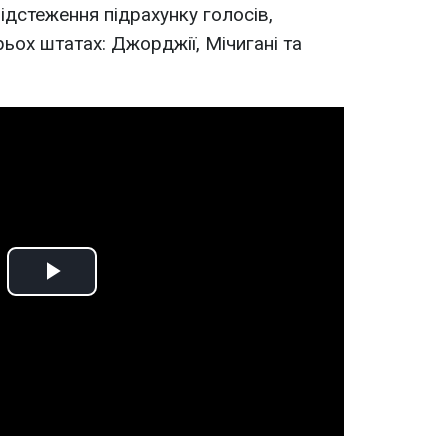
відстеження підрахунку голосів,
ьох штатах: Джорджії, Мічигані та
Play
Video