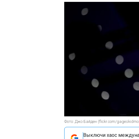
Фото: Джо Байден (flickr.com/gageskidmo
Выключи хаос междуна