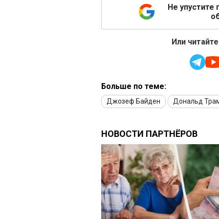
Не упустите 
об
Или читайте
Больше по теме:
Джозеф Байден
Дональд Тра