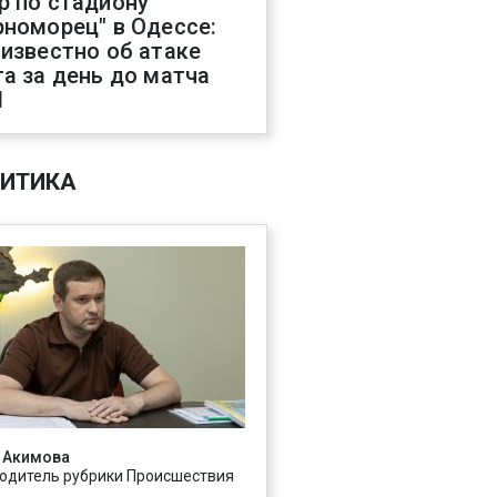
р по стадиону
рноморец" в Одессе:
 известно об атаке
га за день до матча
Л
ИТИКА
 Акимова
одитель рубрики Происшествия