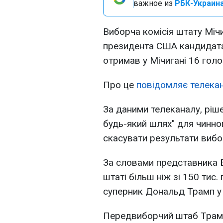
важное из
РБК-Украина
Виборча комісія штату Міч
президента США кандидата
отримав у Мічигані 16 голо
Про це
повідомляє телека
За даними телеканалу, ріш
будь-який шлях" для чинн
скасувати результати вибо
За словами представника 
штаті більш ніж зі 150 тис.
суперник Дональд Трамп у 
Передвиборчий штаб Трамп