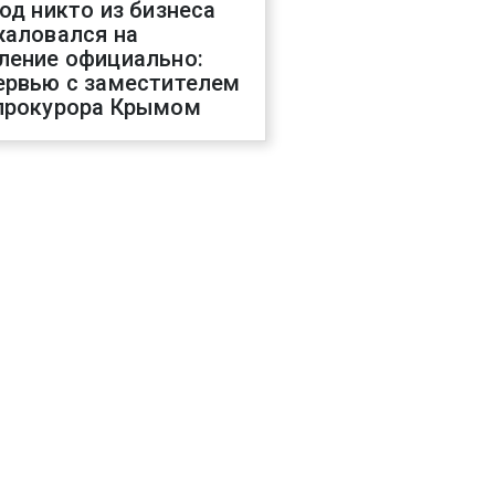
год никто из бизнеса
жаловался на
ление официально:
ервью с заместителем
прокурора Крымом