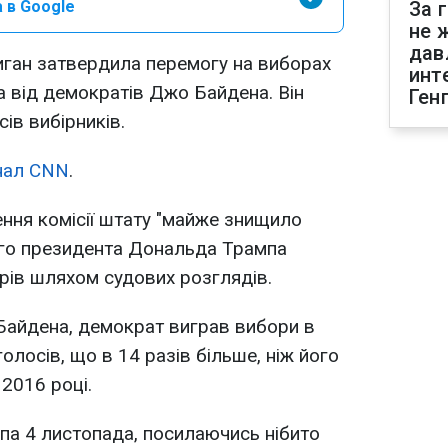
 в Google
За 
не 
дав
иган затвердила перемогу на виборах
инт
 від демократів Джо Байдена. Він
Ген
сів вибірників.
нал CNN
.
ення комісії штату "майже знищило
ого президента Дональда Трампа
рів шляхом судових розглядів.
Байдена, демократ виграв вибори в
 голосів, що в 14 разів більше, ніж його
2016 році.
а 4 листопада, посилаючись нібито