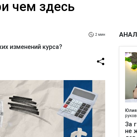
ри чем здесь
АНАЛ
2 мин
ких изменений курса?
Юлия
руков
За 
не 