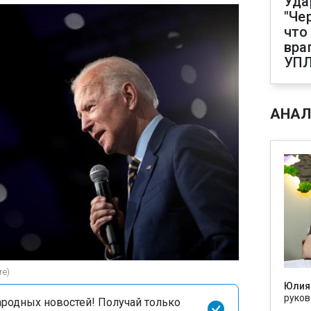
Уда
"Че
что
вра
УП
АНАЛ
re)
Юлия
руков
родных новостей! Получай только