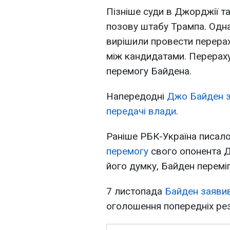
Пізніше суди в Джорджії т
позову штабу Трампа. Одна
вирішили провести перерах
між кандидатами. Перераху
перемогу Байдена.
Напередодні
Джо Байден з
передачі влади
.
Раніше РБК-Україна писал
перемогу
свого опонента Д
його думку, Байден переміг
7 листопада
Байден заяви
оголошення попередніх рез