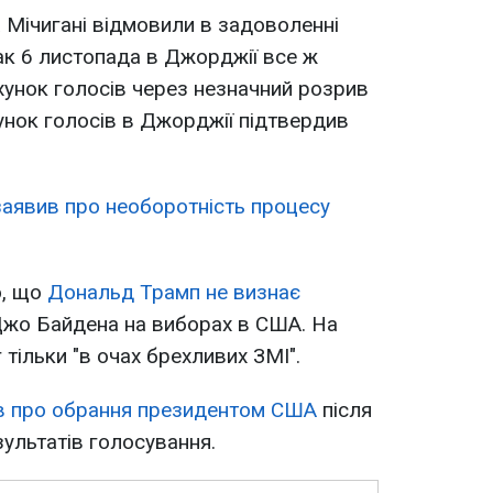
а Мічигані відмовили в задоволенні
к 6 листопада в Джорджії все ж
унок голосів через незначний розрив
нок голосів в Джорджії підтвердив
аявив про необоротність процесу
о, що
Дональд Трамп не визнає
жо Байдена на виборах в США. На
 тільки "в очах брехливих ЗМІ".
в про обрання президентом США
після
ультатів голосування.